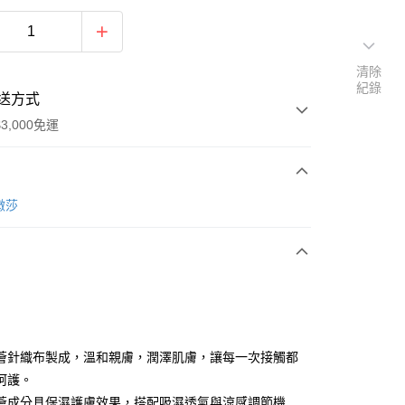
清除
紀錄
送方式
3,000免運
次付款
樂微莎
期付款
0 利率 每期
NT$6,600
21家銀行
0 利率 每期
NT$3,300
21家銀行
庫商業銀行
第一商業銀行
業銀行
彰化商業銀行
 0 利率 每期
NT$1,650
21家銀行
庫商業銀行
第一商業銀行
業儲蓄銀行
台北富邦商業銀行
業銀行
彰化商業銀行
庫商業銀行
第一商業銀行
華商業銀行
兆豐國際商業銀行
薈針織布製成，溫和親膚，潤澤肌膚，讓每一次接觸都
業儲蓄銀行
台北富邦商業銀行
業銀行
彰化商業銀行
小企業銀行
台中商業銀行
呵護。
華商業銀行
兆豐國際商業銀行
業儲蓄銀行
台北富邦商業銀行
台灣）商業銀行
華泰商業銀行
小企業銀行
台中商業銀行
薈成分具保濕護膚效果，搭配吸濕透氣與涼感調節機