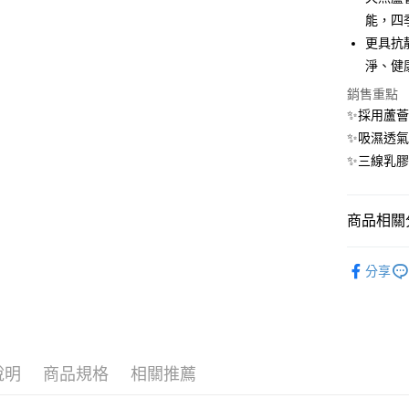
國泰世
聯邦商
匯豐（
街口支付
能，四
臺灣中
元大商
聯邦商
匯豐（
更具抗
玉山商
悠遊付
元大商
聯邦商
台新國
淨、健
玉山商
元大商
台灣樂
全盈+PAY
台新國
銷售重點
玉山商
台灣樂
✨採用蘆
台新國
ATM付款
台灣樂
✨吸濕透
✨三線乳
運送方式
宅配
商品相關分
每筆NT$1
Lovsha
分享
說明
商品規格
相關推薦