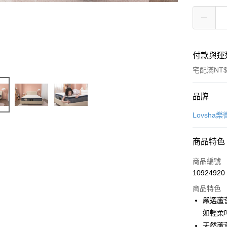
付款與運
宅配滿NT$
付款方式
品牌
信用卡一
Lovsha
信用卡分
商品特色
3 期 
商品編號
6 期 
合作金
10924920
華南商
12 期
合作金
上海商
商品特色
華南商
合作金
LINE Pay
國泰世
嚴選蘆
上海商
華南商
臺灣中
如輕柔
國泰世
Apple Pay
上海商
匯豐（
臺灣中
天然蘆