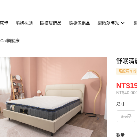
床墊
隨抱枕頭
隨搭居飾品
隨擺傢俱品
樂微莎時光
k Col樂躺床
舒眠清
宅配滿NT$
NT$19
NT$40,00
尺寸
3.5尺
數量