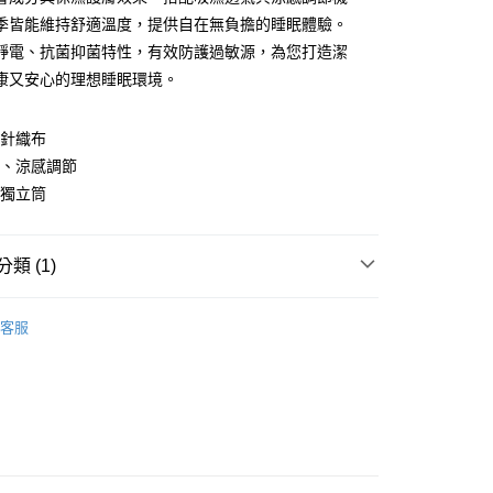
華商業銀行
兆豐國際商業銀行
業銀行
遠東國際商業銀行
台灣）商業銀行
華泰商業銀行
季皆能維持舒適溫度，提供自在無負擔的睡眠體驗。
小企業銀行
台中商業銀行
業銀行
永豐商業銀行
業銀行
遠東國際商業銀行
台灣）商業銀行
華泰商業銀行
靜電、抗菌抑菌特性，有效防護過敏源，為您打造潔
業銀行
星展（台灣）商業銀行
業銀行
永豐商業銀行
業銀行
遠東國際商業銀行
際商業銀行
中國信託商業銀行
康又安心的理想睡眠環境。
業銀行
星展（台灣）商業銀行
業銀行
永豐商業銀行
天信用卡公司
際商業銀行
中國信託商業銀行
業銀行
星展（台灣）商業銀行
天信用卡公司
薈針織布
際商業銀行
中國信託商業銀行
天信用卡公司
氣、涼感調節
膠獨立筒
類 (1)
20，滿NT$3,000(含以上)免運費
 樂微莎床墊
Lovsha 壓縮舒眠 SleepPack Col樂躺床
客服