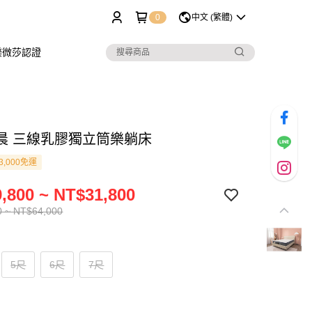
0
中文 (繁體)
樂微莎認證
晨 三線乳膠獨立筒樂躺床
3,000免運
,800 ~ NT$31,800
0 ~ NT$64,000
5尺
6尺
7尺