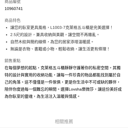
商品編號
華南商業銀行
彰化商業銀行
12 期 0 利率 每期
NT$1,260
21家銀行
合作金庫商業銀行
第一商業銀行
10960741
上海商業儲蓄銀行
台北富邦商業銀行
華南商業銀行
彰化商業銀行
合作金庫商業銀行
第一商業銀行
LINE Pay
國泰世華商業銀行
兆豐國際商業銀行
上海商業儲蓄銀行
台北富邦商業銀行
商品特色
華南商業銀行
彰化商業銀行
臺灣中小企業銀行
台中商業銀行
國泰世華商業銀行
兆豐國際商業銀行
讓您的臥室更具風格，L1003-7克萊格五斗櫃是完美選擇！
Apple Pay
上海商業儲蓄銀行
台北富邦商業銀行
匯豐（台灣）商業銀行
華泰商業銀行
臺灣中小企業銀行
台中商業銀行
國泰世華商業銀行
兆豐國際商業銀行
2.5尺的設計，兼具收納與美觀，讓空間不再雜亂。
聯邦商業銀行
遠東國際商業銀行
匯豐（台灣）商業銀行
華泰商業銀行
ATM付款
臺灣中小企業銀行
台中商業銀行
元大商業銀行
永豐商業銀行
自然木紋與簡約線條，為您的居家添增溫暖感。
聯邦商業銀行
遠東國際商業銀行
匯豐（台灣）商業銀行
華泰商業銀行
玉山商業銀行
星展（台灣）商業銀行
無論是衣物、書籍或小物，輕鬆收納，讓生活更有條理！
元大商業銀行
永豐商業銀行
聯邦商業銀行
遠東國際商業銀行
運送方式
台新國際商業銀行
中國信託商業銀行
玉山商業銀行
星展（台灣）商業銀行
元大商業銀行
永豐商業銀行
台灣樂天信用卡公司
銷售重點
台新國際商業銀行
中國信託商業銀行
宅配
玉山商業銀行
星展（台灣）商業銀行
台灣樂天信用卡公司
在每個夢想的起點，克萊格五斗櫃靜靜守護著你的私密空間。其獨
每筆NT$120，滿NT$3,000(含以上)免運費
台新國際商業銀行
中國信託商業銀行
特的設計與實用的收納功能，讓每一件珍貴的物品都能找到屬於自
台灣樂天信用卡公司
己的角落。這不僅僅是一件傢俱，更是你生活中不可或缺的夥伴，
陪伴你度過每一個難忘的瞬間。選擇Lovsha樂微莎，讓這份美好成
為你臥室的靈魂，為生活注入溫暖與情感。
相關推薦