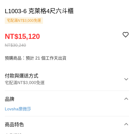
L1003-6 克萊格4尺六斗櫃
宅配滿NT$3,000免運
NT$15,120
NT$30,240
預購商品：預計 21 個工作天出貨
付款與運送方式
宅配滿NT$3,000免運
付款方式
品牌
信用卡一次付款
Lovsha樂微莎
信用卡分期付款
3 期 0 利率 每期
NT$5,040
21家銀行
商品特色
6 期 0 利率 每期
NT$2,520
21家銀行
合作金庫商業銀行
第一商業銀行