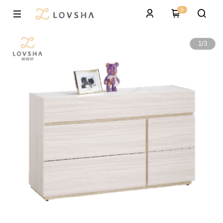
0
1
/
3