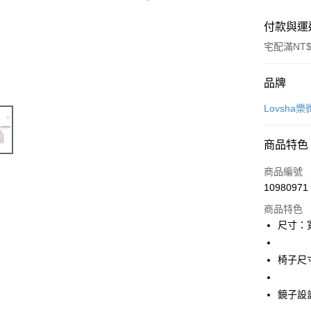
付款與運
宅配滿NT$
付款方式
品牌
信用卡一
Lovsha
信用卡分
商品特色
3 期 
商品編號
6 期 
合作金
10980971
華南商
12 期
合作金
上海商
商品特色
華南商
合作金
LINE Pay
國泰世
尺寸：寬6
上海商
華南商
臺灣中
國泰世
Apple Pay
上海商
匯豐（
臺灣中
椅子尺寸
國泰世
聯邦商
匯豐（
街口支付
臺灣中
元大商
聯邦商
匯豐（
鏡子設
玉山商
悠遊付
元大商
聯邦商
台新國