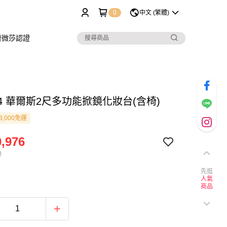
0
中文 (繁體)
樂微莎認證
8-4 華爾斯2尺多功能掀鏡化妝台(含椅)
3,000免運
,976
2
先逛
人氣
商品