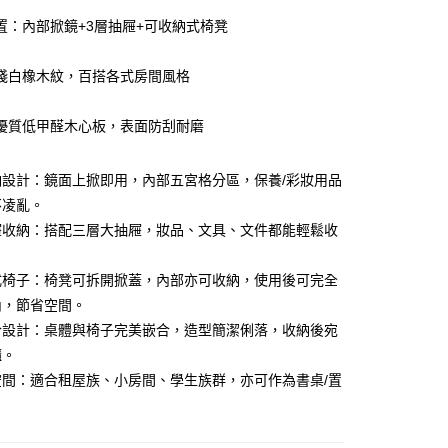
業銀行
星展（台灣）商業銀行
業銀行
永豐商業銀行
天信用卡公司
置：內部掀鏡+3層抽屜+可收納式椅凳
際商業銀行
中國信託商業銀行
業銀行
星展（台灣）商業銀行
天信用卡公司
際商業銀行
中國信託商業銀行
淺白橡木紋，百搭各式房間風格
天信用卡公司
優質低甲醛木心板，表面防刮耐磨
納設計：鏡面上掀即用，內部五宮格分區，保養/彩妝用品
20，滿NT$3,000(含以上)免運費
不凌亂。
屜收納：搭配三層大抽屜，妝品、文具、文件都能輕鬆收
式椅子：椅凳可拆開掀蓋，內部亦可收納，使用後可完全
內，節省空間。
合設計：桌體與椅子完美嵌合，造型簡潔俐落，收納後宛
櫃。
空間：適合租屋族、小房間、學生族群，亦可作為書桌/置
。