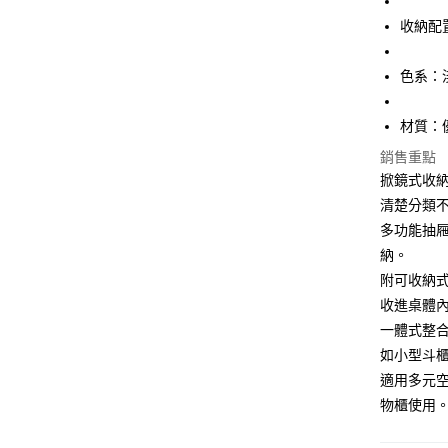
玉山商
元大商
台灣樂
全盈+PAY
收納配
台新國
玉山商
台灣樂
台新國
ATM付款
色系：
台灣樂
運送方式
材質：
銷售重點
宅配
掀鏡式收
每筆NT$1
清楚分類
多功能抽
納。
附可收納
收進桌體
一體式整
如小型斗
適用多元
物櫃使用