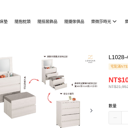
床墊
隨抱枕頭
隨搭居飾品
隨擺傢俱品
樂微莎時光
L102
宅配滿NT$
NT$10
NT$21,95
數量