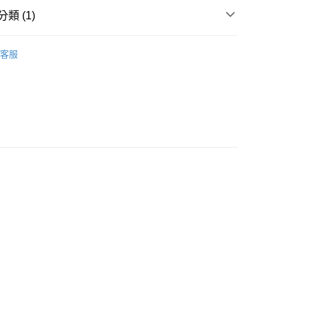
類 (1)
寢居傢俱系列
2尺多鏡台
客服