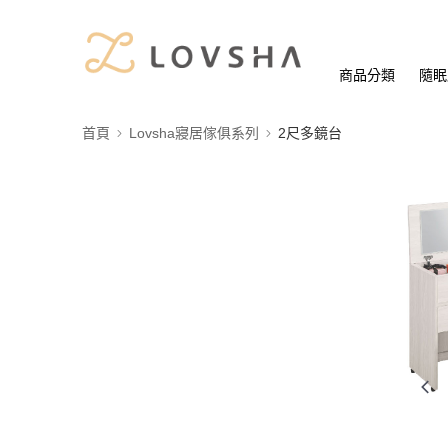
商品分類
隨眠
首頁
Lovsha寢居傢俱系列
2尺多鏡台