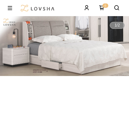
0
1
/
2