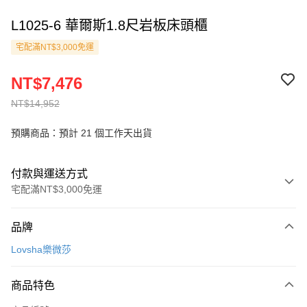
L1025-6 華爾斯1.8尺岩板床頭櫃
宅配滿NT$3,000免運
NT$7,476
NT$14,952
預購商品：預計 21 個工作天出貨
付款與運送方式
宅配滿NT$3,000免運
付款方式
品牌
信用卡一次付款
Lovsha樂微莎
信用卡分期付款
3 期 0 利率 每期
NT$2,492
21家銀行
商品特色
6 期 0 利率 每期
NT$1,246
21家銀行
合作金庫商業銀行
第一商業銀行