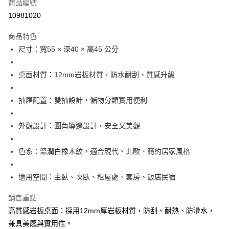
商品編號
華南商業銀行
彰化商業銀行
12 期 0 利率 每期
NT$623
21家銀行
合作金庫商業銀行
第一商業銀行
10981020
上海商業儲蓄銀行
台北富邦商業銀行
華南商業銀行
彰化商業銀行
合作金庫商業銀行
第一商業銀行
LINE Pay
國泰世華商業銀行
兆豐國際商業銀行
上海商業儲蓄銀行
台北富邦商業銀行
商品特色
華南商業銀行
彰化商業銀行
臺灣中小企業銀行
台中商業銀行
國泰世華商業銀行
兆豐國際商業銀行
尺寸：寬55 × 深40 × 高45 公分
Apple Pay
上海商業儲蓄銀行
台北富邦商業銀行
匯豐（台灣）商業銀行
華泰商業銀行
臺灣中小企業銀行
台中商業銀行
國泰世華商業銀行
兆豐國際商業銀行
聯邦商業銀行
遠東國際商業銀行
匯豐（台灣）商業銀行
華泰商業銀行
ATM付款
臺灣中小企業銀行
台中商業銀行
元大商業銀行
永豐商業銀行
桌面材質：12mm岩板材質，防水耐刮、質感升級
聯邦商業銀行
遠東國際商業銀行
匯豐（台灣）商業銀行
華泰商業銀行
玉山商業銀行
星展（台灣）商業銀行
元大商業銀行
永豐商業銀行
聯邦商業銀行
遠東國際商業銀行
運送方式
台新國際商業銀行
中國信託商業銀行
玉山商業銀行
星展（台灣）商業銀行
抽屜配置：雙抽設計，儲物分類實用便利
元大商業銀行
永豐商業銀行
台灣樂天信用卡公司
台新國際商業銀行
中國信託商業銀行
宅配
玉山商業銀行
星展（台灣）商業銀行
台灣樂天信用卡公司
每筆NT$120，滿NT$3,000(含以上)免運費
台新國際商業銀行
中國信託商業銀行
外觀設計：圓角導邊設計，安全又美觀
台灣樂天信用卡公司
色系：溫潤白橡木紋，適合現代、北歐、簡約居家風格
適用空間：主臥、次臥、租屋處、套房、飯店民宿
銷售重點
高質感岩板桌面：採用12mm厚岩板材質，防刮、耐熱、防滲水，
兼具美感與實用性。