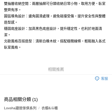
雙抽層收納空間：兩層抽屜可分類收納日常小物，取用方便、臥室
整齊有序。
圓弧導角設計：邊角圓滑處理，避免碰撞受傷，提升安全性與整體
造型感。
穩固底座設計：加高黑色底座設計，提升穩定性，也利於地面清
潔。
北歐風格百搭造型：清新白橡木紋，搭配極簡線條，輕鬆融入各式
臥室風格。
相關推薦
客服
商品相關分類 (1)
Lovsha寢居傢俱系列
衣櫥&斗櫃