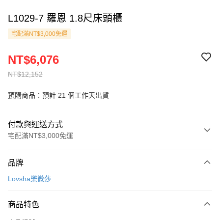
L1029-7 羅恩 1.8尺床頭櫃
宅配滿NT$3,000免運
NT$6,076
NT$12,152
預購商品：預計 21 個工作天出貨
付款與運送方式
宅配滿NT$3,000免運
付款方式
品牌
信用卡一次付款
Lovsha樂微莎
信用卡分期付款
3 期 0 利率 每期
NT$2,025
21家銀行
商品特色
6 期 0 利率 每期
NT$1,012
21家銀行
合作金庫商業銀行
第一商業銀行