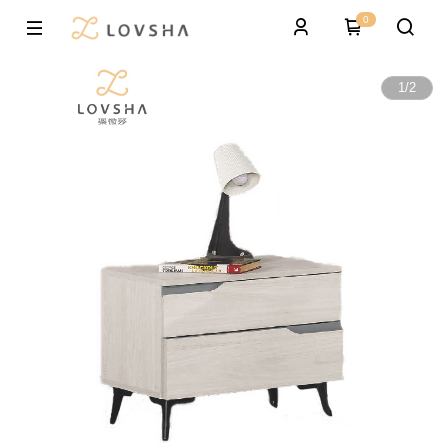
0
1
/
2