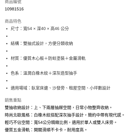
商品編號
華南商業銀行
彰化商業銀行
12 期 0 利率 每期
NT$506
21家銀行
合作金庫商業銀行
第一商業銀行
10981516
上海商業儲蓄銀行
台北富邦商業銀行
華南商業銀行
彰化商業銀行
合作金庫商業銀行
第一商業銀行
LINE Pay
國泰世華商業銀行
兆豐國際商業銀行
上海商業儲蓄銀行
台北富邦商業銀行
商品特色
華南商業銀行
彰化商業銀行
臺灣中小企業銀行
台中商業銀行
國泰世華商業銀行
兆豐國際商業銀行
尺寸：寬54 × 深40 × 高46 公分
Apple Pay
上海商業儲蓄銀行
台北富邦商業銀行
匯豐（台灣）商業銀行
華泰商業銀行
臺灣中小企業銀行
台中商業銀行
國泰世華商業銀行
兆豐國際商業銀行
聯邦商業銀行
遠東國際商業銀行
匯豐（台灣）商業銀行
華泰商業銀行
ATM付款
臺灣中小企業銀行
台中商業銀行
元大商業銀行
永豐商業銀行
結構：雙抽式設計，方便分類收納
聯邦商業銀行
遠東國際商業銀行
匯豐（台灣）商業銀行
華泰商業銀行
玉山商業銀行
星展（台灣）商業銀行
元大商業銀行
永豐商業銀行
聯邦商業銀行
遠東國際商業銀行
運送方式
台新國際商業銀行
中國信託商業銀行
玉山商業銀行
星展（台灣）商業銀行
材質：優質木心板＋防蛀塗裝＋金屬滑軌
元大商業銀行
永豐商業銀行
台灣樂天信用卡公司
台新國際商業銀行
中國信託商業銀行
宅配
玉山商業銀行
星展（台灣）商業銀行
台灣樂天信用卡公司
每筆NT$120，滿NT$3,000(含以上)免運費
台新國際商業銀行
中國信託商業銀行
色系：溫潤白橡木紋＋深灰造型抽手
台灣樂天信用卡公司
適用場域：臥室床邊、沙發旁、租屋空間、小坪數設計
銷售重點
雙抽收納設計：上、下兩層抽屜空間，日常小物整齊收納。
時尚北歐風格：白橡木紋搭配深灰抽手設計，簡約中帶有現代感。
輕巧不佔空間：寬54公分精緻比例，適用於單人或雙人床旁。
優質五金滑軌：開關滑順不卡卡，耐用度高。