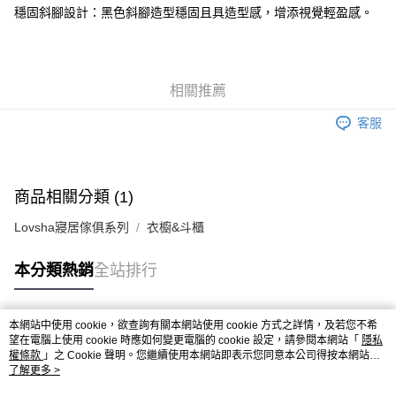
穩固斜腳設計：黑色斜腳造型穩固且具造型感，增添視覺輕盈感。
相關推薦
客服
商品相關分類 (1)
Lovsha寢居傢俱系列
衣櫥&斗櫃
本分類熱銷
全站排行
本網站中使用 cookie，欲查詢有關本網站使用 cookie 方式之詳情，及若您不希
熱門標籤
望在電腦上使用 cookie 時應如何變更電腦的 cookie 設定，請參閱本網站「
隱私
權條款
」之 Cookie 聲明。您繼續使用本網站即表示您同意本公司得按本網站使
用條款之 Cookie 聲明使用 cookie。
了解更多 >