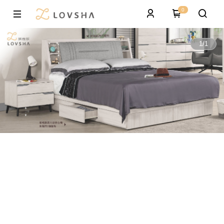
0
1
/
1