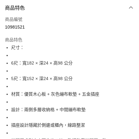
3 期 0 利率 每期
NT$4,433
21家銀行
商品特色
6 期 0 利率 每期
NT$2,216
21家銀行
合作金庫商業銀行
第一商業銀行
商品編號
華南商業銀行
彰化商業銀行
12 期 0 利率 每期
NT$1,108
21家銀行
合作金庫商業銀行
第一商業銀行
10981521
上海商業儲蓄銀行
台北富邦商業銀行
華南商業銀行
彰化商業銀行
合作金庫商業銀行
第一商業銀行
LINE Pay
國泰世華商業銀行
兆豐國際商業銀行
上海商業儲蓄銀行
台北富邦商業銀行
商品特色
華南商業銀行
彰化商業銀行
臺灣中小企業銀行
台中商業銀行
國泰世華商業銀行
兆豐國際商業銀行
尺寸：
Apple Pay
上海商業儲蓄銀行
台北富邦商業銀行
匯豐（台灣）商業銀行
華泰商業銀行
臺灣中小企業銀行
台中商業銀行
國泰世華商業銀行
兆豐國際商業銀行
聯邦商業銀行
遠東國際商業銀行
匯豐（台灣）商業銀行
華泰商業銀行
街口支付
臺灣中小企業銀行
台中商業銀行
元大商業銀行
永豐商業銀行
6尺：寬182 × 深24 × 高98 公分
聯邦商業銀行
遠東國際商業銀行
匯豐（台灣）商業銀行
華泰商業銀行
玉山商業銀行
星展（台灣）商業銀行
悠遊付
元大商業銀行
永豐商業銀行
聯邦商業銀行
遠東國際商業銀行
台新國際商業銀行
中國信託商業銀行
玉山商業銀行
星展（台灣）商業銀行
5尺：寬152 × 深24 × 高98 公分
元大商業銀行
永豐商業銀行
台灣樂天信用卡公司
全盈+PAY
台新國際商業銀行
中國信託商業銀行
玉山商業銀行
星展（台灣）商業銀行
台灣樂天信用卡公司
台新國際商業銀行
中國信託商業銀行
ATM付款
材質：優質木心板 + 灰色繃布軟墊 + 五金插座
台灣樂天信用卡公司
運送方式
設計：兩側多層收納格 + 中間繃布軟墊
宅配
插座設計隱藏於側邊或櫃內，線路整潔
每筆NT$120，滿NT$3,000(含以上)免運費