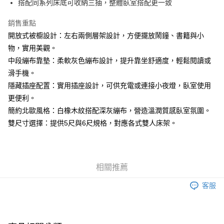
搭配同系列床底可收納三抽，整體臥室搭配更一致
銷售重點
開放式被櫥設計：左右兩側層架設計，方便擺放鬧鐘、書籍與小
物，實用美觀。
中段繃布靠墊：柔軟灰色繃布設計，提升靠坐舒適度，輕鬆閱讀或
滑手機。
隱藏插座配置：實用插座設計，可供充電或連接小夜燈，臥室使用
更便利。
簡約北歐風格：白橡木紋搭配深灰繃布，營造溫潤質感臥室氛圍。
雙尺寸選擇：提供5尺與6尺規格，對應各式雙人床架。
相關推薦
客服