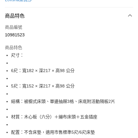
信用卡分期付款
3 期 0 利率 每期
NT$9,473
21家銀行
商品特色
6 期 0 利率 每期
NT$4,736
21家銀行
合作金庫商業銀行
第一商業銀行
商品編號
華南商業銀行
彰化商業銀行
12 期 0 利率 每期
NT$2,368
21家銀行
合作金庫商業銀行
第一商業銀行
10981523
上海商業儲蓄銀行
台北富邦商業銀行
華南商業銀行
彰化商業銀行
合作金庫商業銀行
第一商業銀行
LINE Pay
國泰世華商業銀行
兆豐國際商業銀行
上海商業儲蓄銀行
台北富邦商業銀行
商品特色
華南商業銀行
彰化商業銀行
臺灣中小企業銀行
台中商業銀行
國泰世華商業銀行
兆豐國際商業銀行
尺寸：
Apple Pay
上海商業儲蓄銀行
台北富邦商業銀行
匯豐（台灣）商業銀行
華泰商業銀行
臺灣中小企業銀行
台中商業銀行
國泰世華商業銀行
兆豐國際商業銀行
聯邦商業銀行
遠東國際商業銀行
匯豐（台灣）商業銀行
華泰商業銀行
街口支付
臺灣中小企業銀行
台中商業銀行
元大商業銀行
永豐商業銀行
6尺：寬182 × 深217 × 高98 公分
聯邦商業銀行
遠東國際商業銀行
匯豐（台灣）商業銀行
華泰商業銀行
玉山商業銀行
星展（台灣）商業銀行
悠遊付
元大商業銀行
永豐商業銀行
聯邦商業銀行
遠東國際商業銀行
台新國際商業銀行
中國信託商業銀行
玉山商業銀行
星展（台灣）商業銀行
5尺：寬152 × 深217 × 高98 公分
元大商業銀行
永豐商業銀行
台灣樂天信用卡公司
全盈+PAY
台新國際商業銀行
中國信託商業銀行
玉山商業銀行
星展（台灣）商業銀行
台灣樂天信用卡公司
台新國際商業銀行
中國信託商業銀行
ATM付款
結構：被櫥式床頭、單邊抽屜3格、床底附活動隔板2片
台灣樂天信用卡公司
運送方式
材質：木心板（六分）＋繃布床頭＋五金插座
宅配
配置：不含床墊，適用市售標準5尺/6尺床墊
每筆NT$120，滿NT$3,000(含以上)免運費