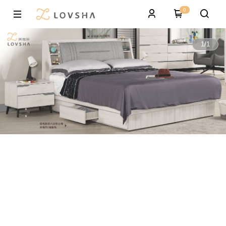
0
1
/
1