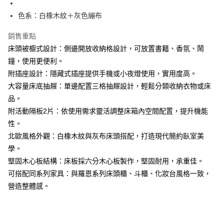
色系：白橡木紋＋灰色繃布
銷售重點
床頭被櫥式設計：側邊開放收納格設計，可放置書籍、香氛、鬧
鐘，使用更便利。
附插座設計：隱藏式插座提供手機或小夜燈使用，實用度高。
大容量床底抽屜：單邊配置三格抽屜設計，輕鬆分類收納衣物或床
品。
附活動隔板2片：依使用需求靈活調整床箱內空間配置，提升機能
性。
北歐風格外觀：白橡木紋與灰布床頭搭配，打造現代簡約臥室美
學。
堅固木心板結構：床板採六分木心板製作，堅固耐用，承重佳。
可搭配同系列家具：與羅恩系列床頭櫃、斗櫃、化妝台風格一致，
營造整體感。