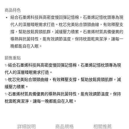
上海商業儲蓄銀行
台北富邦商業銀行
華南商業銀行
彰化商業銀行
合作金庫商業銀行
第一商業銀行
LINE Pay
國泰世華商業銀行
兆豐國際商業銀行
上海商業儲蓄銀行
台北富邦商業銀行
商品特色
華南商業銀行
彰化商業銀行
臺灣中小企業銀行
台中商業銀行
國泰世華商業銀行
兆豐國際商業銀行
結合石墨烯科技與高密度慢回彈記憶棉，石墨烯記憶枕頭專為現
Apple Pay
上海商業儲蓄銀行
台北富邦商業銀行
匯豐（台灣）商業銀行
華泰商業銀行
臺灣中小企業銀行
台中商業銀行
國泰世華商業銀行
兆豐國際商業銀行
代人的深層睡眠需求打造。枕芯完美貼合頭頸曲線，有效釋壓支
聯邦商業銀行
遠東國際商業銀行
匯豐（台灣）商業銀行
華泰商業銀行
街口支付
臺灣中小企業銀行
台中商業銀行
元大商業銀行
永豐商業銀行
撐，幫助放鬆肩頸肌群，減緩壓力積累。石墨烯材質具備優異的
聯邦商業銀行
遠東國際商業銀行
匯豐（台灣）商業銀行
華泰商業銀行
玉山商業銀行
星展（台灣）商業銀行
悠遊付
導熱與抗菌特性，能有效調節溫度，保持枕面乾爽潔淨，讓每一
元大商業銀行
永豐商業銀行
聯邦商業銀行
遠東國際商業銀行
台新國際商業銀行
中國信託商業銀行
玉山商業銀行
星展（台灣）商業銀行
晚都能自在入眠。
元大商業銀行
永豐商業銀行
台灣樂天信用卡公司
全盈+PAY
台新國際商業銀行
中國信託商業銀行
玉山商業銀行
星展（台灣）商業銀行
台灣樂天信用卡公司
銷售重點
台新國際商業銀行
中國信託商業銀行
ATM付款
✨結合石墨烯科技與高密度慢回彈記憶棉，石墨烯記憶枕頭專為現
台灣樂天信用卡公司
代人的深層睡眠需求打造。
運送方式
✨枕芯完美貼合頭頸曲線，有效釋壓支撐，幫助放鬆肩頸肌群，減
宅配
緩壓力積累。
每筆NT$120，滿NT$3,000(含以上)免運費
✨石墨烯材質具備優異的導熱與抗菌特性，能有效調節溫度，保持
枕面乾爽潔淨，讓每一晚都能自在入眠。
詳細說明
商品規格
相關推薦