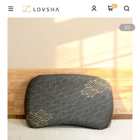
0
1
/
2