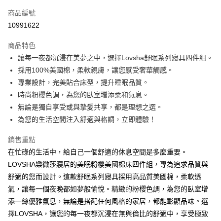
6 期 0 利率 每期
NT$830
21家銀行
合作金庫商業銀行
第一商業銀行
商品編號
華南商業銀行
彰化商業銀行
12 期 0 利率 每期
NT$415
21家銀行
合作金庫商業銀行
第一商業銀行
10991622
上海商業儲蓄銀行
台北富邦商業銀行
華南商業銀行
彰化商業銀行
合作金庫商業銀行
第一商業銀行
LINE Pay
國泰世華商業銀行
兆豐國際商業銀行
上海商業儲蓄銀行
台北富邦商業銀行
商品特色
華南商業銀行
彰化商業銀行
臺灣中小企業銀行
台中商業銀行
國泰世華商業銀行
兆豐國際商業銀行
讓每一夜都沉浸在美夢之中，選擇Lovsha舒眠系列寢具四件組。
Apple Pay
上海商業儲蓄銀行
台北富邦商業銀行
匯豐（台灣）商業銀行
華泰商業銀行
臺灣中小企業銀行
台中商業銀行
國泰世華商業銀行
兆豐國際商業銀行
採用100%美國棉，柔軟親膚，讓您感受奢華觸感。
聯邦商業銀行
遠東國際商業銀行
匯豐（台灣）商業銀行
華泰商業銀行
街口支付
臺灣中小企業銀行
台中商業銀行
元大商業銀行
永豐商業銀行
專業設計，完美貼合床型，提升睡眠品質。
聯邦商業銀行
遠東國際商業銀行
匯豐（台灣）商業銀行
華泰商業銀行
玉山商業銀行
星展（台灣）商業銀行
悠遊付
時尚粉櫻色調，為您的臥室增添柔和氣息。
元大商業銀行
永豐商業銀行
聯邦商業銀行
遠東國際商業銀行
台新國際商業銀行
中國信託商業銀行
玉山商業銀行
星展（台灣）商業銀行
無論是獨自享受或與摯愛共享，都是理想之選。
元大商業銀行
永豐商業銀行
台灣樂天信用卡公司
全盈+PAY
台新國際商業銀行
中國信託商業銀行
為您的生活空間注入舒適與格調，立即體驗！
玉山商業銀行
星展（台灣）商業銀行
台灣樂天信用卡公司
台新國際商業銀行
中國信託商業銀行
ATM付款
銷售重點
台灣樂天信用卡公司
在忙碌的生活中，給自己一個舒適的休息空間是多麼重要。
運送方式
LOVSHA樂微莎寢居的美眠粉櫻美國棉床四件組，專為追求品質與
宅配
舒適的您而設計。這款舒眠系列寢具採用高品質美國棉，柔軟透
每筆NT$120，滿NT$3,000(含以上)免運費
氣，讓每一個夜晚都如夢般愉悅。精緻的粉櫻色調，為您的臥室增
添一絲優雅氣息，無論是搭配任何風格的家居，都能彰顯品味。選
擇LOVSHA，讓您的每一夜都沉浸在無與倫比的舒適中，享受極致