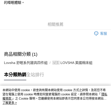
的睡眠體驗。
相關推薦
客服
商品相關分類 (1)
Lovsha 舒眠系列寢具四件組
🇺🇸 LOVSHA 美國棉床組
本分類熱銷
全站排行
本網站中使用 cookie，欲查詢有關本網站使用 cookie 方式之詳情，及若您不希
熱門標籤
望在電腦上使用 cookie 時應如何變更電腦的 cookie 設定，請參閱本網站「
隱私
權條款
」之 Cookie 聲明。您繼續使用本網站即表示您同意本公司得按本網站使
用條款之 Cookie 聲明使用 cookie。
了解更多 >