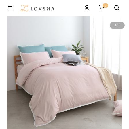
0
1
/
1