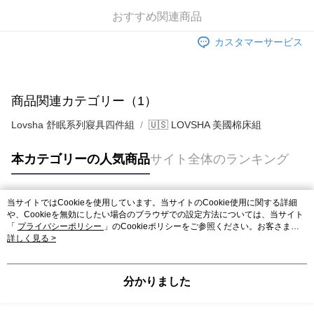
おすすめ関連商品
カスタマーサービス
商品関連カテゴリー（1）
Lovsha 舒眠系列寢具四件組
🇺🇸 LOVSHA 美國棉床組
本カテゴリーの人気商品
サイト全体のランキング
当サイトではCookieを使用しています。当サイトのCookie使用に関する詳細
人気タグ
や、Cookieを無効にしたい場合のブラウザでの設定方法については、当サイト
「
プライバシーポリシー
」のCookieポリシーをご参照ください。お客さま
が、当サイトを引き続き使用される場合、当社がサイト利用規約のCookieポリ
詳しく見る >
シーに基づいてCookieを使用することに同意したものとみなします。
分かりました