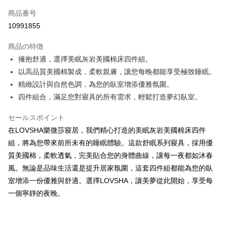
6回払い、金利0、毎回
NT$830
21行の銀行
合作金庫商業銀行
第一商業銀行
商品番号
華南商業銀行
彰化商業銀行
12回払い、金利0、毎回
NT$415
21行の銀行
合作金庫商業銀行
第一商業銀行
10991855
上海商業儲蓄銀行
台北富邦商業銀行
華南商業銀行
彰化商業銀行
合作金庫商業銀行
第一商業銀行
LINE Pay
国泰世華商業銀行
兆豐國際商業銀行
上海商業儲蓄銀行
台北富邦商業銀行
商品の特徴
華南商業銀行
彰化商業銀行
台湾中小企業銀行
台中商業銀行
国泰世華商業銀行
兆豐國際商業銀行
Apple Pay
上海商業儲蓄銀行
台北富邦商業銀行
擁抱舒適，選擇美眠灰岩美國棉床四件組。
HSBC(台湾)商業銀行
華泰商業銀行
台湾中小企業銀行
台中商業銀行
国泰世華商業銀行
兆豐國際商業銀行
以高品質美國棉製成，柔軟親膚，讓您每晚都能享受極致睡眠。
聯邦商業銀行
遠東国際商業銀行
HSBC(台湾)商業銀行
華泰商業銀行
JKOPAY
台湾中小企業銀行
台中商業銀行
元大商業銀行
永豐商業銀行
精緻設計與自然色調，為您的臥室增添優雅氛圍。
聯邦商業銀行
遠東国際商業銀行
HSBC(台湾)商業銀行
華泰商業銀行
玉山商業銀行
星展(台湾)商業銀行
Easy Wallet
四件組合，滿足您對寢具的所有需求，輕鬆打造夢幻臥室。
元大商業銀行
永豐商業銀行
聯邦商業銀行
遠東国際商業銀行
台新國際商業銀行
中国信託商業銀行
玉山商業銀行
星展(台湾)商業銀行
元大商業銀行
永豐商業銀行
台湾楽天クレジットカード会社
Plus Pay
セールスポイント
台新國際商業銀行
中国信託商業銀行
玉山商業銀行
星展(台湾)商業銀行
台湾楽天クレジットカード会社
在LOVSHA樂微莎寢居，我們精心打造的美眠灰岩美國棉床四件
台新國際商業銀行
中国信託商業銀行
ATM払い
組，將為您帶來前所未有的睡眠體驗。這款舒眠系列寢具，採用優
台湾楽天クレジットカード会社
質美國棉，柔軟透氣，完美貼合您的身體曲線，讓每一夜都如沐春
配送方法
風。無論是品味生活還是提升居家氛圍，這套四件組都能為您的臥
宅配
室增添一份優雅與舒適。選擇LOVSHA，讓美夢從此開始，享受每
配送毎にNT$120、NT$3,000以上で送料無料
一個寧靜的夜晚。