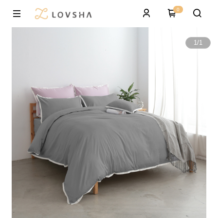
0
1
/
1