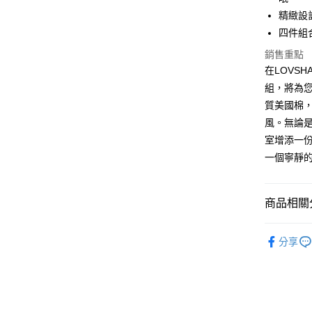
國泰世
聯邦商
匯豐（
街口支付
精緻設
臺灣中
元大商
聯邦商
匯豐（
四件組
玉山商
悠遊付
元大商
聯邦商
台新國
玉山商
銷售重點
元大商
台灣樂
全盈+PAY
台新國
在LOVS
玉山商
台灣樂
組，將為
台新國
ATM付款
台灣樂
質美國棉
風。無論
運送方式
室增添一份
一個寧靜
宅配
每筆NT$1
商品相關分
Lovsha
分享