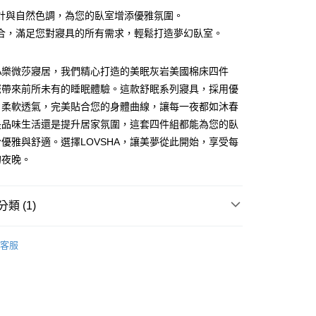
華商業銀行
兆豐國際商業銀行
業銀行
遠東國際商業銀行
台灣）商業銀行
華泰商業銀行
計與自然色調，為您的臥室增添優雅氛圍。
小企業銀行
台中商業銀行
業銀行
永豐商業銀行
業銀行
遠東國際商業銀行
台灣）商業銀行
華泰商業銀行
合，滿足您對寢具的所有需求，輕鬆打造夢幻臥室。
業銀行
星展（台灣）商業銀行
業銀行
永豐商業銀行
業銀行
遠東國際商業銀行
際商業銀行
中國信託商業銀行
業銀行
星展（台灣）商業銀行
業銀行
永豐商業銀行
天信用卡公司
際商業銀行
中國信託商業銀行
HA樂微莎寢居，我們精心打造的美眠灰岩美國棉床四件
業銀行
星展（台灣）商業銀行
天信用卡公司
您帶來前所未有的睡眠體驗。這款舒眠系列寢具，採用優
際商業銀行
中國信託商業銀行
天信用卡公司
，柔軟透氣，完美貼合您的身體曲線，讓每一夜都如沐春
是品味生活還是提升居家氛圍，這套四件組都能為您的臥
優雅與舒適。選擇LOVSHA，讓美夢從此開始，享受每
的夜晚。
20，滿NT$3,000(含以上)免運費
類 (1)
 舒眠系列寢具四件組
🇺🇸 LOVSHA 美國棉床組
客服