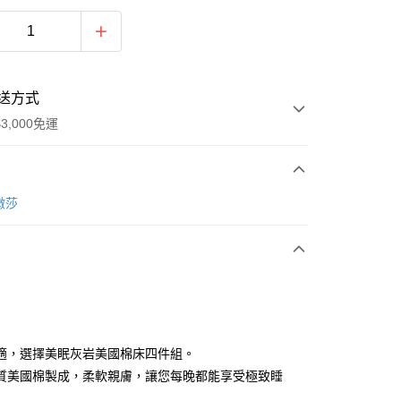
送方式
3,000免運
次付款
樂微莎
期付款
0 利率 每期
NT$1,660
21家銀行
0 利率 每期
NT$830
21家銀行
庫商業銀行
第一商業銀行
業銀行
彰化商業銀行
 0 利率 每期
NT$415
21家銀行
庫商業銀行
第一商業銀行
業儲蓄銀行
台北富邦商業銀行
業銀行
彰化商業銀行
庫商業銀行
第一商業銀行
華商業銀行
兆豐國際商業銀行
適，選擇美眠灰岩美國棉床四件組。
業儲蓄銀行
台北富邦商業銀行
業銀行
彰化商業銀行
小企業銀行
台中商業銀行
質美國棉製成，柔軟親膚，讓您每晚都能享受極致睡
華商業銀行
兆豐國際商業銀行
業儲蓄銀行
台北富邦商業銀行
台灣）商業銀行
華泰商業銀行
小企業銀行
台中商業銀行