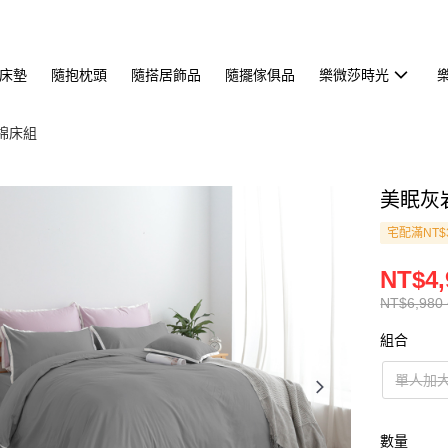
床墊
隨抱枕頭
隨搭居飾品
隨擺傢俱品
樂微莎時光
國棉床組
美眠灰
宅配滿NT$
NT$4,
NT$6,980 
組合
單人加
數量