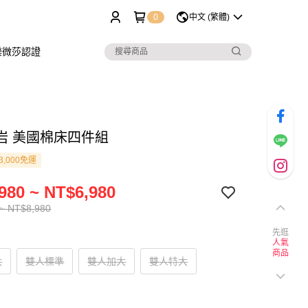
0
中文 (繁體)
樂微莎認證
岩 美國棉床四件組
3,000免運
980 ~ NT$6,980
~ NT$8,980
先逛
人氣
商品
大
雙人標準
雙人加大
雙人特大