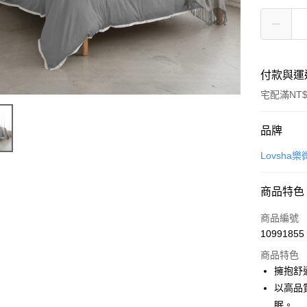
付款與運
宅配滿NT$
付款方式
品牌
信用卡一
Lovsha
信用卡分
商品特色
3 期 
商品編號
6 期 
合作金
10991855
華南商
12 期
合作金
上海商
商品特色
華南商
合作金
LINE Pay
國泰世
擁抱舒
上海商
華南商
臺灣中
以高品
國泰世
Apple Pay
上海商
匯豐（
臺灣中
眠。