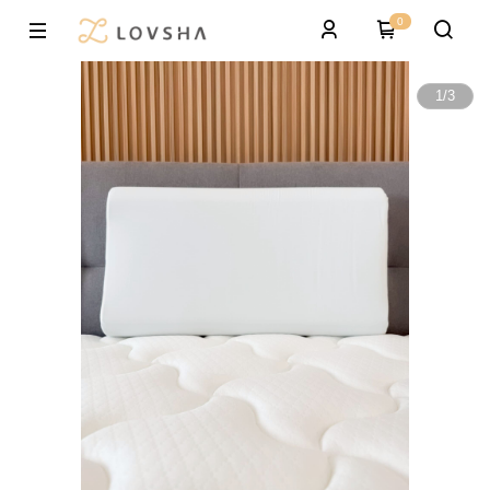
0
1
/
3