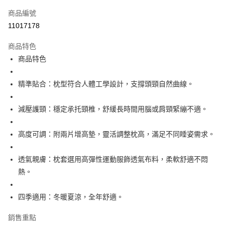
6 期 0 利率 每期
NT$213
21家銀行
合作金庫商業銀行
第一商業銀行
商品編號
華南商業銀行
彰化商業銀行
12 期 0 利率 每期
NT$106
21家銀行
合作金庫商業銀行
第一商業銀行
11017178
上海商業儲蓄銀行
台北富邦商業銀行
華南商業銀行
彰化商業銀行
合作金庫商業銀行
第一商業銀行
LINE Pay
國泰世華商業銀行
兆豐國際商業銀行
上海商業儲蓄銀行
台北富邦商業銀行
商品特色
華南商業銀行
彰化商業銀行
臺灣中小企業銀行
台中商業銀行
國泰世華商業銀行
兆豐國際商業銀行
商品特色
Apple Pay
上海商業儲蓄銀行
台北富邦商業銀行
匯豐（台灣）商業銀行
華泰商業銀行
臺灣中小企業銀行
台中商業銀行
國泰世華商業銀行
兆豐國際商業銀行
聯邦商業銀行
遠東國際商業銀行
匯豐（台灣）商業銀行
華泰商業銀行
街口支付
臺灣中小企業銀行
台中商業銀行
元大商業銀行
永豐商業銀行
精準貼合：枕型符合人體工學設計，支撐頭頸自然曲線。
聯邦商業銀行
遠東國際商業銀行
匯豐（台灣）商業銀行
華泰商業銀行
玉山商業銀行
星展（台灣）商業銀行
悠遊付
元大商業銀行
永豐商業銀行
聯邦商業銀行
遠東國際商業銀行
台新國際商業銀行
中國信託商業銀行
玉山商業銀行
星展（台灣）商業銀行
減壓護頸：穩定承托頸椎，舒緩長時間用腦或肩頸緊繃不適。
元大商業銀行
永豐商業銀行
台灣樂天信用卡公司
全盈+PAY
台新國際商業銀行
中國信託商業銀行
玉山商業銀行
星展（台灣）商業銀行
台灣樂天信用卡公司
台新國際商業銀行
中國信託商業銀行
ATM付款
高度可調：附兩片增高墊，靈活調整枕高，滿足不同睡姿需求。
台灣樂天信用卡公司
運送方式
透氣親膚：枕套選用高彈性運動服飾透氣布料，柔軟舒適不悶
熱。
宅配
每筆NT$120，滿NT$3,000(含以上)免運費
四季適用：冬暖夏涼，全年舒適。
銷售重點