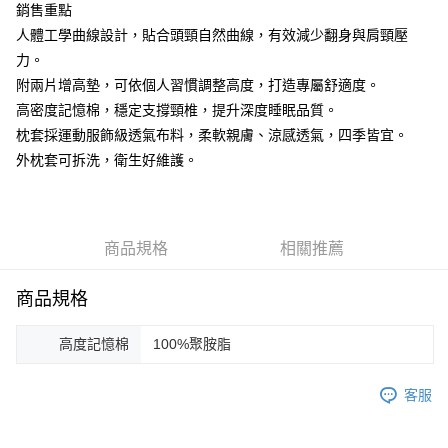
銷售重點
人體工學曲線設計，貼合頭頸自然曲線，有效減少翻身與肩頸壓
力。
附兩片增高墊，可依個人習慣調整高度，打造專屬舒適度。
高密度記憶棉，穩定支撐頸椎，提升深度睡眠品質。
枕套採運動服飾級透氣布料，柔軟親膚、涼感透氣，四季皆宜。
外枕套可拆洗，衛生好維護。
商品規格
相關推薦
商品規格
高度記憶棉
100%聚胺脂
客服