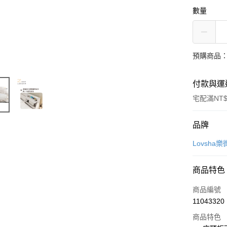
數量
預購商品：
付款與運
宅配滿NT$
付款方式
品牌
信用卡一
Lovsha
信用卡分
商品特色
3 期 
商品編號
6 期 
合作金
11043320
華南商
12 期
合作金
上海商
商品特色
華南商
合作金
LINE Pay
國泰世