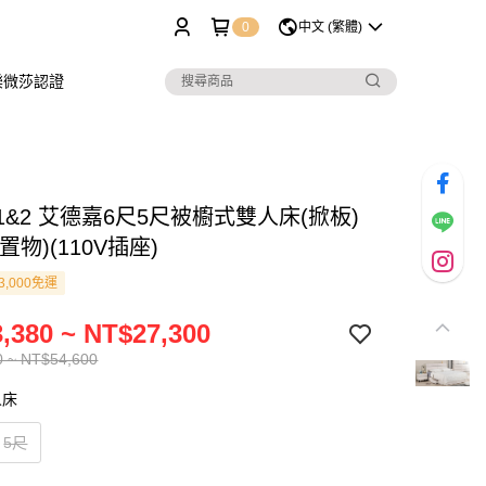
0
中文 (繁體)
樂微莎認證
1-1&2 艾德嘉6尺5尺被櫥式雙人床(掀板)
置物)(110V插座)
3,000免運
,380 ~ NT$27,300
0 ~ NT$54,600
人床
5尺