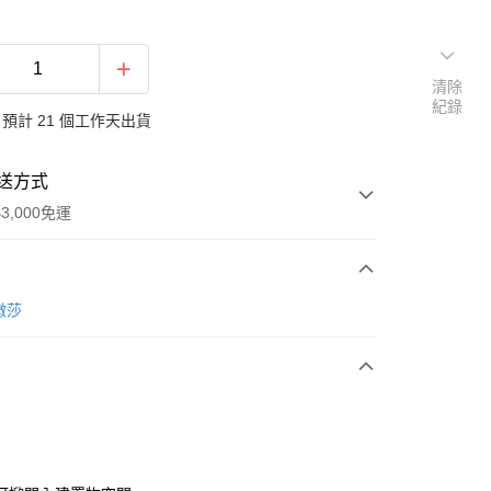
清除
紀錄
預計 21 個工作天出貨
送方式
3,000免運
次付款
樂微莎
期付款
0 利率 每期
NT$7,793
21家銀行
0 利率 每期
NT$3,896
21家銀行
庫商業銀行
第一商業銀行
業銀行
彰化商業銀行
 0 利率 每期
NT$1,948
21家銀行
庫商業銀行
第一商業銀行
業儲蓄銀行
台北富邦商業銀行
業銀行
彰化商業銀行
庫商業銀行
第一商業銀行
華商業銀行
兆豐國際商業銀行