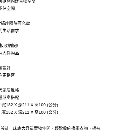
可掀開內建置物空間
業儲蓄銀行
台北富邦商業銀行
業銀行
彰化商業銀行
小企業銀行
台中商業銀行
不佔空間
華商業銀行
兆豐國際商業銀行
業儲蓄銀行
台北富邦商業銀行
台灣）商業銀行
華泰商業銀行
小企業銀行
台中商業銀行
華商業銀行
兆豐國際商業銀行
業銀行
遠東國際商業銀行
台灣）商業銀行
華泰商業銀行
0V插座隨時可充電
小企業銀行
台中商業銀行
業銀行
永豐商業銀行
業銀行
遠東國際商業銀行
台灣）商業銀行
華泰商業銀行
代生活需求
業銀行
星展（台灣）商業銀行
業銀行
永豐商業銀行
業銀行
遠東國際商業銀行
際商業銀行
中國信託商業銀行
業銀行
星展（台灣）商業銀行
業銀行
永豐商業銀行
天信用卡公司
掀板收納設計
際商業銀行
中國信託商業銀行
業銀行
星展（台灣）商業銀行
天信用卡公司
納大件物品
際商業銀行
中國信託商業銀行
天信用卡公司
屜設計
納更整齊
代家居風格
20，滿NT$3,000(含以上)免運費
種臥室搭配
寬182 X 深211 X 高100 (公分)
寬152 X 深211 X 高100 (公分)
納設計：床底大容量置物空間，輕鬆收納換季衣物、棉被