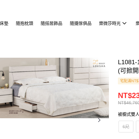
床墊
隨抱枕頭
隨搭居飾品
隨擺傢俱品
樂微莎時光
L108
(可掀開
宅配滿NT$
NT$23
NT$46,76
被櫥式雙
6尺