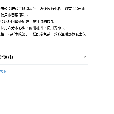
品。
床頭：床頭可掀開設計，方便收納小物，附有 110V插
、使用電器更便利。
屜：床身附單邊抽屜，提升收納機能。
：採用六分木心板，耐用穩固，使用壽命長。
風格：清新木紋設計，搭配淺色系，營造溫暖舒適臥室氛
類 (1)
寢居傢俱系列
床組
客服