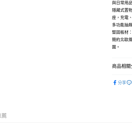
與日常用
隱藏式置物
座，充電
多功能抽
堅固板材
簡約北歐
圍。
商品相關分
Lovsha
分享
推薦