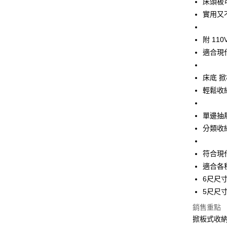
床頭板
上海商
華南商
臺灣中
實用又
國泰世
Apple Pay
上海商
匯豐（
臺灣中
國泰世
聯邦商
匯豐（
街口支付
附 11
臺灣中
元大商
聯邦商
匯豐（
適合現
玉山商
悠遊付
元大商
聯邦商
台新國
玉山商
元大商
台灣樂
全盈+PAY
床底 
台新國
玉山商
台灣樂
輕鬆收
台新國
ATM付款
台灣樂
單邊抽
運送方式
分類收
宅配
符合現
每筆NT$1
適合各
6尺尺寸:
5尺尺寸:
銷售重點
掀板式收