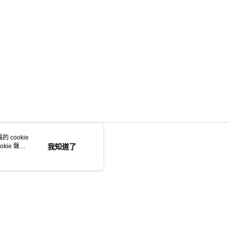
 cookie
kie 聲明
我知道了
若接到可疑電話，請洽詢165反詐騙專線
本站最佳瀏覽環境請使用 Google Chrome、Firefox 或 Edge 以上版本