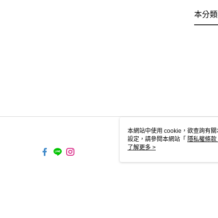
本分類
本網站中使用 cookie，欲查詢有關
設定，請參閱本網站「
隱私權條款
使用 cookie。
了解更多 >
TW-MWG1-66-234 Web2.0 D
© 2026 by 悅鑫投資開發有限公司