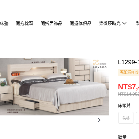
床墊
隨抱枕頭
隨搭居飾品
隨擺傢俱品
樂微莎時光
L129
宅配滿NT$
NT$7,
NT$14,95
床頭片
6尺
數量