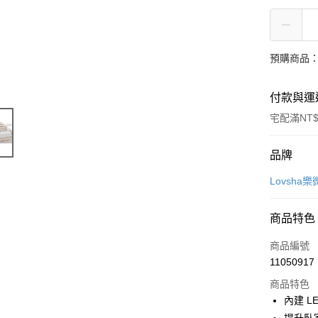
預購商品：
付款與運
宅配滿NT$
付款方式
品牌
信用卡一
Lovsha
信用卡分
商品特色
3 期 
商品編號
6 期 
合作金
11050917
華南商
12 期
合作金
上海商
商品特色
華南商
合作金
LINE Pay
國泰世
內建 L
上海商
華南商
臺灣中
國泰世