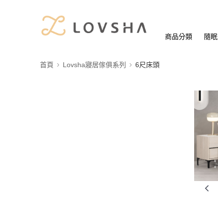
商品分類
隨眠
首頁
Lovsha寢居傢俱系列
6尺床頭