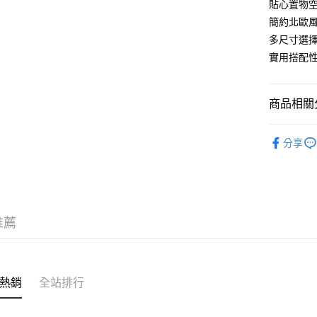
貼心置物空
簡約北歐
多尺寸選擇
實用搭配
商品相關分
Lovsha
分享
推薦
熱銷
全站排行