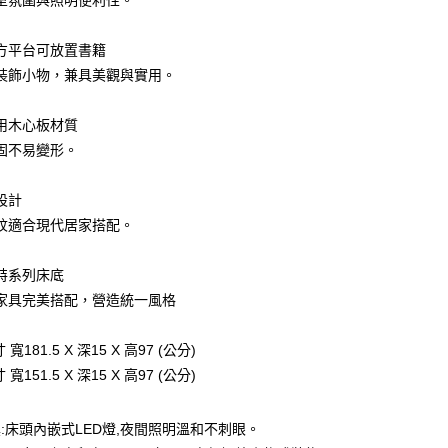
室氛圍與照明便利性。
業儲蓄銀行
台北富邦商業銀行
台灣）商業銀行
華泰商業銀行
小企業銀行
台中商業銀行
華商業銀行
兆豐國際商業銀行
業銀行
遠東國際商業銀行
台灣）商業銀行
華泰商業銀行
方平台可放置書籍
小企業銀行
台中商業銀行
業銀行
永豐商業銀行
業銀行
遠東國際商業銀行
台灣）商業銀行
華泰商業銀行
裝飾小物，兼具美觀與實用。
業銀行
星展（台灣）商業銀行
業銀行
永豐商業銀行
業銀行
遠東國際商業銀行
際商業銀行
中國信託商業銀行
業銀行
星展（台灣）商業銀行
業銀行
永豐商業銀行
天信用卡公司
用木心板材質
際商業銀行
中國信託商業銀行
業銀行
星展（台灣）商業銀行
天信用卡公司
固不易變形。
際商業銀行
中國信託商業銀行
天信用卡公司
設計
紋適合現代居家搭配。
20，滿NT$3,000(含以上)免運費
特系列床底
家具完美搭配，營造統一風格
 寬181.5 X 深15 X 高97 (公分)
 寬151.5 X 深15 X 高97 (公分)
具:床頭內嵌式LED燈,夜間照明溫和不刺眼。