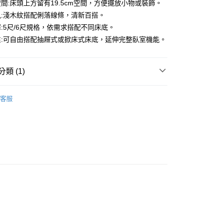
間:床頭上方留有19.5cm空間，方便擺放小物或裝飾。
風:淺木紋搭配俐落線條，清新百搭。
:5尺/6尺規格，依需求搭配不同床底。
性:可自由搭配抽屜式或掀床式床底，延伸完整臥室機能。
類 (1)
寢居傢俱系列
6尺床頭
客服