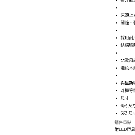
提升臥
Apple Pay
上海商
匯豐（
臺灣中
國泰世
聯邦商
匯豐（
悠遊付
床頭上
臺灣中
元大商
聯邦商
匯豐（
鬧鐘、
玉山商
全盈+PAY
元大商
聯邦商
台新國
玉山商
元大商
台灣樂
ATM付款
採用耐
台新國
玉山商
台灣樂
結構穩
台新國
台灣樂
運送方式
北歐風
宅配
淺色木
每筆NT$1
與里斯
斗櫃等
尺寸
6尺 尺寸
5尺 尺寸
銷售重點
附LED燈