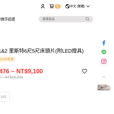
0
中文 (繁體)
樂微莎認證
9-1&2 里斯特6尺5尺床頭片(附LED燈具)
3,000免運
476 ~ NT$9,100
2 ~ NT$18,200
5尺