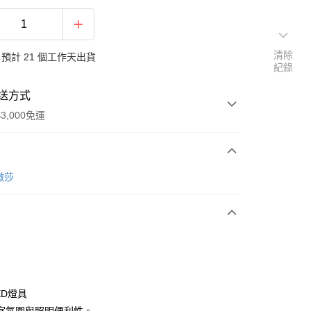
清除
預計 21 個工作天出貨
紀錄
送方式
3,000免運
次付款
樂微莎
期付款
0 利率 每期
NT$2,492
21家銀行
0 利率 每期
NT$1,246
21家銀行
庫商業銀行
第一商業銀行
業銀行
彰化商業銀行
 0 利率 每期
NT$623
21家銀行
庫商業銀行
第一商業銀行
業儲蓄銀行
台北富邦商業銀行
業銀行
彰化商業銀行
庫商業銀行
第一商業銀行
華商業銀行
兆豐國際商業銀行
ED燈具
業儲蓄銀行
台北富邦商業銀行
業銀行
彰化商業銀行
小企業銀行
台中商業銀行
華商業銀行
兆豐國際商業銀行