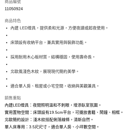
商品編號
華南商業銀行
彰化商業銀行
12 期 0 利率 每期
NT$544
21家銀行
合作金庫商業銀行
第一商業銀行
11050924
上海商業儲蓄銀行
台北富邦商業銀行
華南商業銀行
彰化商業銀行
合作金庫商業銀行
第一商業銀行
LINE Pay
國泰世華商業銀行
兆豐國際商業銀行
上海商業儲蓄銀行
台北富邦商業銀行
商品特色
華南商業銀行
彰化商業銀行
臺灣中小企業銀行
台中商業銀行
國泰世華商業銀行
兆豐國際商業銀行
內建 LED燈具，提供柔和光源，方便夜讀或起夜使用。
Apple Pay
上海商業儲蓄銀行
台北富邦商業銀行
匯豐（台灣）商業銀行
華泰商業銀行
臺灣中小企業銀行
台中商業銀行
國泰世華商業銀行
兆豐國際商業銀行
聯邦商業銀行
遠東國際商業銀行
匯豐（台灣）商業銀行
華泰商業銀行
悠遊付
臺灣中小企業銀行
台中商業銀行
元大商業銀行
永豐商業銀行
床頭設有收納平台，兼具實用與裝飾功能。
聯邦商業銀行
遠東國際商業銀行
匯豐（台灣）商業銀行
華泰商業銀行
玉山商業銀行
星展（台灣）商業銀行
全盈+PAY
元大商業銀行
永豐商業銀行
聯邦商業銀行
遠東國際商業銀行
台新國際商業銀行
中國信託商業銀行
玉山商業銀行
星展（台灣）商業銀行
採用耐用木心板材質，結構穩固，使用壽命長。
元大商業銀行
永豐商業銀行
台灣樂天信用卡公司
ATM付款
台新國際商業銀行
中國信託商業銀行
玉山商業銀行
星展（台灣）商業銀行
台灣樂天信用卡公司
台新國際商業銀行
中國信託商業銀行
北歐風淺色木紋，展現現代簡約美學。
運送方式
台灣樂天信用卡公司
宅配
適合單人房、租屋或小宅空間，收納與美觀兼具。
每筆NT$120，滿NT$3,000(含以上)免運費
銷售重點
內建LED燈具：夜間照明溫和不刺眼，增添臥室氛圍。
實用置物空間：床頭設有19.5cm平台，可擺放書籍、鬧鐘、相框。
北歐簡約設計：淺木紋搭配俐落線條，清新自然。
單人床專用：3.5尺尺寸，適合單人房、小坪數空間。