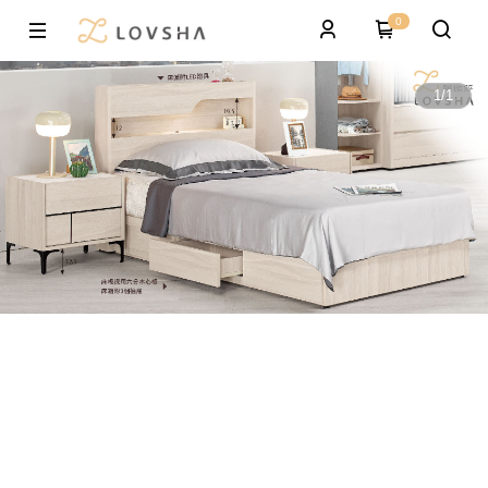
0
1
/
1