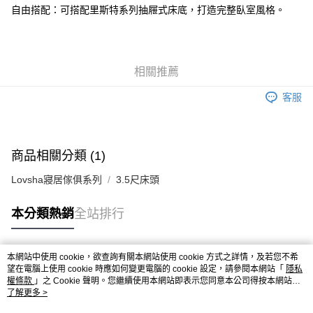
自由搭配：可搭配里斯特系列抽屜式床底，打造完整臥室風格。
相關推薦
客服
商品相關分類 (1)
Lovsha寢居傢俱系列
3.5尺床頭
本分類熱銷
全站排行
本網站中使用 cookie，欲查詢有關本網站使用 cookie 方式之詳情，及若您不希
熱門標籤
望在電腦上使用 cookie 時應如何變更電腦的 cookie 設定，請參閱本網站「
隱私
權條款
」之 Cookie 聲明。您繼續使用本網站即表示您同意本公司得按本網站使
用條款之 Cookie 聲明使用 cookie。
了解更多 >