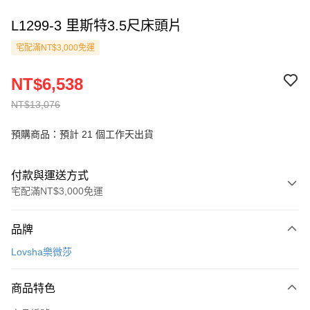
L1299-3 里斯特3.5尺床頭片
宅配滿NT$3,000免運
NT$6,538
NT$13,076
預購商品：預計 21 個工作天出貨
付款與運送方式
宅配滿NT$3,000免運
付款方式
品牌
信用卡一次付款
Lovsha樂微莎
信用卡分期付款
3 期 0 利率 每期
NT$2,179
21家銀行
商品特色
6 期 0 利率 每期
NT$1,089
21家銀行
合作金庫商業銀行
第一商業銀行