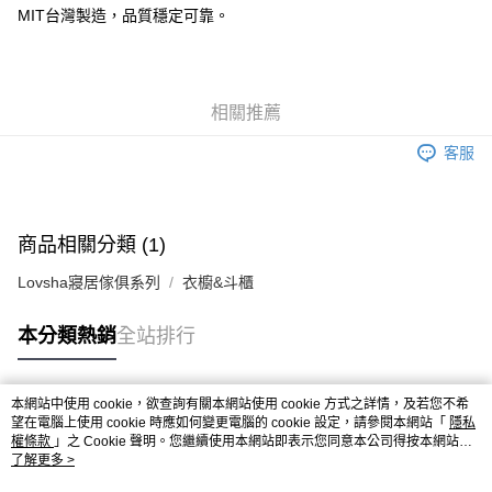
MIT台灣製造，品質穩定可靠。
相關推薦
客服
商品相關分類 (1)
Lovsha寢居傢俱系列
衣櫥&斗櫃
本分類熱銷
全站排行
本網站中使用 cookie，欲查詢有關本網站使用 cookie 方式之詳情，及若您不希
熱門標籤
望在電腦上使用 cookie 時應如何變更電腦的 cookie 設定，請參閱本網站「
隱私
權條款
」之 Cookie 聲明。您繼續使用本網站即表示您同意本公司得按本網站使
用條款之 Cookie 聲明使用 cookie。
了解更多 >