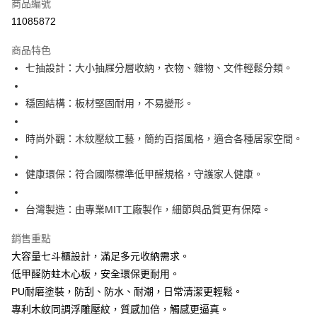
商品編號
華南商業銀行
彰化商業銀行
12 期 0 利率 每期
NT$1,146
21家銀行
合作金庫商業銀行
第一商業銀行
11085872
上海商業儲蓄銀行
台北富邦商業銀行
華南商業銀行
彰化商業銀行
合作金庫商業銀行
第一商業銀行
LINE Pay
國泰世華商業銀行
兆豐國際商業銀行
上海商業儲蓄銀行
台北富邦商業銀行
商品特色
華南商業銀行
彰化商業銀行
臺灣中小企業銀行
台中商業銀行
國泰世華商業銀行
兆豐國際商業銀行
七抽設計：大小抽屜分層收納，衣物、雜物、文件輕鬆分類。
Apple Pay
上海商業儲蓄銀行
台北富邦商業銀行
匯豐（台灣）商業銀行
華泰商業銀行
臺灣中小企業銀行
台中商業銀行
國泰世華商業銀行
兆豐國際商業銀行
聯邦商業銀行
遠東國際商業銀行
匯豐（台灣）商業銀行
華泰商業銀行
悠遊付
臺灣中小企業銀行
台中商業銀行
元大商業銀行
永豐商業銀行
穩固結構：板材堅固耐用，不易變形。
聯邦商業銀行
遠東國際商業銀行
匯豐（台灣）商業銀行
華泰商業銀行
玉山商業銀行
星展（台灣）商業銀行
全盈+PAY
元大商業銀行
永豐商業銀行
聯邦商業銀行
遠東國際商業銀行
台新國際商業銀行
中國信託商業銀行
玉山商業銀行
星展（台灣）商業銀行
時尚外觀：木紋壓紋工藝，簡約百搭風格，適合各種居家空間。
元大商業銀行
永豐商業銀行
台灣樂天信用卡公司
ATM付款
台新國際商業銀行
中國信託商業銀行
玉山商業銀行
星展（台灣）商業銀行
台灣樂天信用卡公司
台新國際商業銀行
中國信託商業銀行
健康環保：符合國際標準低甲醛規格，守護家人健康。
運送方式
台灣樂天信用卡公司
宅配
台灣製造：由專業MIT工廠製作，細節與品質更有保障。
每筆NT$120，滿NT$3,000(含以上)免運費
銷售重點
大容量七斗櫃設計，滿足多元收納需求。
低甲醛防蛀木心板，安全環保更耐用。
PU耐磨塗裝，防刮、防水、耐潮，日常清潔更輕鬆。
專利木紋同調浮雕壓紋，質感加倍，觸感更逼真。