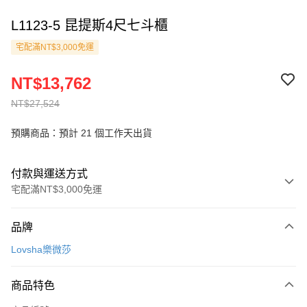
L1123-5 昆提斯4尺七斗櫃
宅配滿NT$3,000免運
NT$13,762
NT$27,524
預購商品：預計 21 個工作天出貨
付款與運送方式
宅配滿NT$3,000免運
付款方式
品牌
信用卡一次付款
Lovsha樂微莎
信用卡分期付款
3 期 0 利率 每期
NT$4,587
21家銀行
商品特色
6 期 0 利率 每期
NT$2,293
21家銀行
合作金庫商業銀行
第一商業銀行