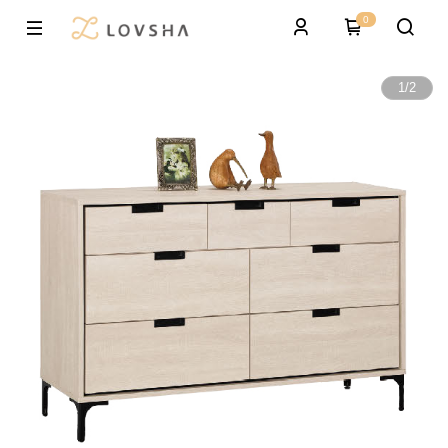
0
1
/
2