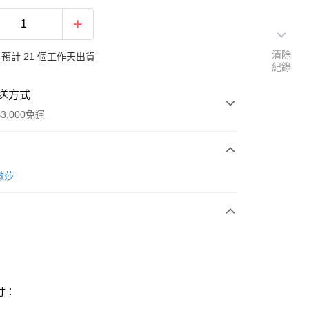
清除
預計 21 個工作天出貨
紀錄
送方式
3,000免運
次付款
樂微莎
期付款
0 利率 每期
NT$3,733
21家銀行
0 利率 每期
NT$1,866
21家銀行
庫商業銀行
第一商業銀行
業銀行
彰化商業銀行
 0 利率 每期
NT$933
21家銀行
庫商業銀行
第一商業銀行
業儲蓄銀行
台北富邦商業銀行
業銀行
彰化商業銀行
庫商業銀行
第一商業銀行
華商業銀行
兆豐國際商業銀行
寸：
業儲蓄銀行
台北富邦商業銀行
業銀行
彰化商業銀行
小企業銀行
台中商業銀行
華商業銀行
兆豐國際商業銀行