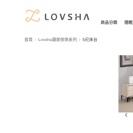
商品分類
隨眠
首頁
Lovsha寢居傢俱系列
5尺床台