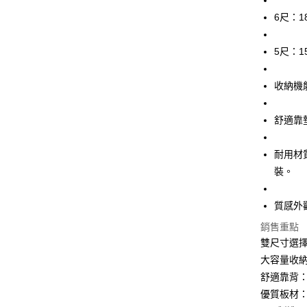
Apple Pay
上海商
匯豐（
臺灣中
6尺：183
國泰世
聯邦商
匯豐（
悠遊付
臺灣中
元大商
聯邦商
匯豐（
5尺：153
玉山商
全盈+PAY
元大商
聯邦商
台新國
玉山商
元大商
台灣樂
ATM付款
收納機
台新國
玉山商
台灣樂
台新國
舒適靠
台灣樂
運送方式
宅配
耐用材
每筆NT$1
裝。
質感外
銷售重點
雙尺寸選擇
大容量收
舒適靠背
優質板材