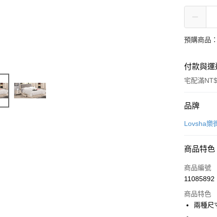
預購商品：
付款與運
宅配滿NT$
付款方式
品牌
信用卡一
Lovsha
信用卡分
商品特色
3 期 
商品編號
6 期 
合作金
11085892
華南商
12 期
合作金
上海商
商品特色
華南商
合作金
LINE Pay
國泰世
兩種尺
上海商
華南商
臺灣中
國泰世