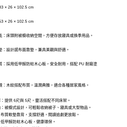
業儲蓄銀行
台北富邦商業銀行
台灣）商業銀行
華泰商業銀行
小企業銀行
台中商業銀行
 × 26 × 102.5 cm
華商業銀行
兆豐國際商業銀行
業銀行
遠東國際商業銀行
台灣）商業銀行
華泰商業銀行
小企業銀行
台中商業銀行
業銀行
永豐商業銀行
業銀行
遠東國際商業銀行
台灣）商業銀行
華泰商業銀行
 × 26 × 102.5 cm
業銀行
星展（台灣）商業銀行
業銀行
永豐商業銀行
業銀行
遠東國際商業銀行
際商業銀行
中國信託商業銀行
業銀行
星展（台灣）商業銀行
業銀行
永豐商業銀行
天信用卡公司
能：床頭附被櫥收納空間，方便存放寢具或換季用品。
際商業銀行
中國信託商業銀行
業銀行
星展（台灣）商業銀行
天信用卡公司
際商業銀行
中國信託商業銀行
墊：設計感布面靠墊，兼具美觀與舒適。
天信用卡公司
質：採用低甲醛防蛀木心板，安全耐用，搭配 PU 耐磨塗
20，滿NT$3,000(含以上)免運費
觀：木紋搭配布質，溫潤典雅，適合各種居家風格。
：提供 6尺與 5尺，靈活搭配不同床架。
納：被櫥式設計，可輕鬆收納被子、寢具或大型物品。
：布質軟墊靠背，支撐舒適，閱讀追劇更放鬆。
：低甲醛防蛀木心板，健康環保。