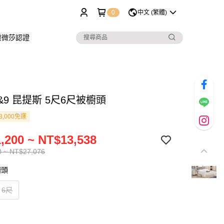
0
中文 (繁體)
樂微莎認證
-8&9 昆提斯 5尺6尺被櫥頭
3,000免運
,200 ~ NT$13,538
0 ~ NT$27,076
櫥頭
6尺