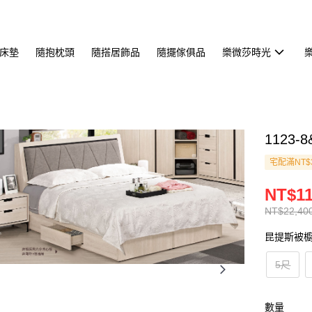
床墊
隨抱枕頭
隨搭居飾品
隨擺傢俱品
樂微莎時光
1123
宅配滿NT$
NT$11
NT$22,40
昆提斯被
5尺
數量