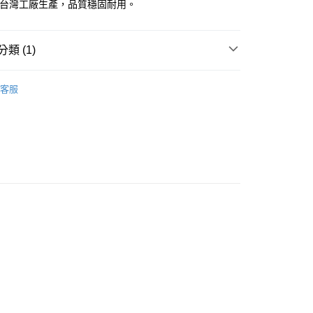
：台灣工廠生產，品質穩固耐用。
類 (1)
寢居傢俱系列
5尺床台
客服