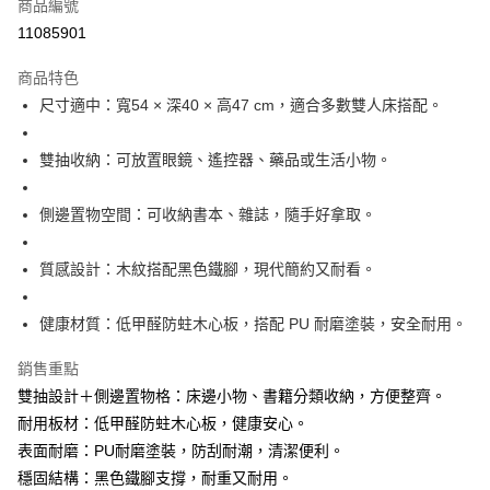
商品編號
華南商業銀行
彰化商業銀行
12 期 0 利率 每期
NT$525
21家銀行
合作金庫商業銀行
第一商業銀行
11085901
上海商業儲蓄銀行
台北富邦商業銀行
華南商業銀行
彰化商業銀行
合作金庫商業銀行
第一商業銀行
LINE Pay
國泰世華商業銀行
兆豐國際商業銀行
上海商業儲蓄銀行
台北富邦商業銀行
商品特色
華南商業銀行
彰化商業銀行
臺灣中小企業銀行
台中商業銀行
國泰世華商業銀行
兆豐國際商業銀行
尺寸適中：寬54 × 深40 × 高47 cm，適合多數雙人床搭配。
Apple Pay
上海商業儲蓄銀行
台北富邦商業銀行
匯豐（台灣）商業銀行
華泰商業銀行
臺灣中小企業銀行
台中商業銀行
國泰世華商業銀行
兆豐國際商業銀行
聯邦商業銀行
遠東國際商業銀行
匯豐（台灣）商業銀行
華泰商業銀行
悠遊付
臺灣中小企業銀行
台中商業銀行
元大商業銀行
永豐商業銀行
雙抽收納：可放置眼鏡、遙控器、藥品或生活小物。
聯邦商業銀行
遠東國際商業銀行
匯豐（台灣）商業銀行
華泰商業銀行
玉山商業銀行
星展（台灣）商業銀行
全盈+PAY
元大商業銀行
永豐商業銀行
聯邦商業銀行
遠東國際商業銀行
台新國際商業銀行
中國信託商業銀行
玉山商業銀行
星展（台灣）商業銀行
側邊置物空間：可收納書本、雜誌，隨手好拿取。
元大商業銀行
永豐商業銀行
台灣樂天信用卡公司
ATM付款
台新國際商業銀行
中國信託商業銀行
玉山商業銀行
星展（台灣）商業銀行
台灣樂天信用卡公司
台新國際商業銀行
中國信託商業銀行
質感設計：木紋搭配黑色鐵腳，現代簡約又耐看。
運送方式
台灣樂天信用卡公司
宅配
健康材質：低甲醛防蛀木心板，搭配 PU 耐磨塗裝，安全耐用。
每筆NT$120，滿NT$3,000(含以上)免運費
銷售重點
雙抽設計＋側邊置物格：床邊小物、書籍分類收納，方便整齊。
耐用板材：低甲醛防蛀木心板，健康安心。
表面耐磨：PU耐磨塗裝，防刮耐潮，清潔便利。
穩固結構：黑色鐵腳支撐，耐重又耐用。