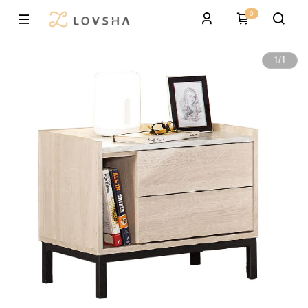
0
1
/
1