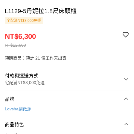
L1129-5丹妮拉1.8尺床頭櫃
宅配滿NT$3,000免運
NT$6,300
NT$12,600
預購商品：預計 21 個工作天出貨
付款與運送方式
宅配滿NT$3,000免運
付款方式
品牌
信用卡一次付款
Lovsha樂微莎
信用卡分期付款
3 期 0 利率 每期
NT$2,100
21家銀行
商品特色
6 期 0 利率 每期
NT$1,050
21家銀行
合作金庫商業銀行
第一商業銀行