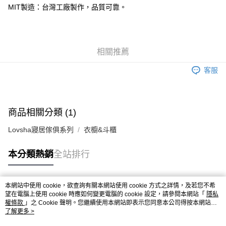
MIT製造：台灣工廠製作，品質可靠。
相關推薦
客服
商品相關分類 (1)
Lovsha寢居傢俱系列
衣櫥&斗櫃
本分類熱銷
全站排行
本網站中使用 cookie，欲查詢有關本網站使用 cookie 方式之詳情，及若您不希
熱門標籤
望在電腦上使用 cookie 時應如何變更電腦的 cookie 設定，請參閱本網站「
隱私
權條款
」之 Cookie 聲明。您繼續使用本網站即表示您同意本公司得按本網站使
用條款之 Cookie 聲明使用 cookie。
了解更多 >