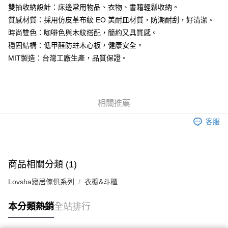
雙抽收納設計：床邊常用物品、衣物、書籍輕鬆收納。
質感材質：採用仿皮革布紋 EO 美耐皿材質，防潮耐刮，好清潔。
時尚雙色：咖啡色與木紋搭配，簡約又具質感。
穩固結構：低甲醛防蛀木心板，健康安全。
MIT製造：台灣工廠生產，品質保證。
相關推薦
客服
商品相關分類 (1)
Lovsha寢居傢俱系列
衣櫥&斗櫃
本分類熱銷
全站排行