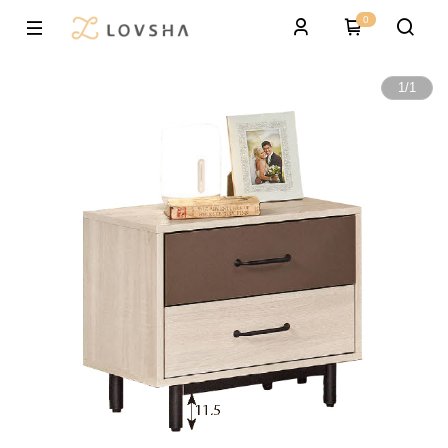
0
1
/
1