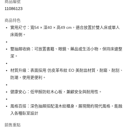
商品編號
華南商業銀行
彰化商業銀行
12 期 0 利率 每期
NT$448
21家銀行
合作金庫商業銀行
第一商業銀行
11086123
上海商業儲蓄銀行
台北富邦商業銀行
華南商業銀行
彰化商業銀行
合作金庫商業銀行
第一商業銀行
LINE Pay
國泰世華商業銀行
兆豐國際商業銀行
上海商業儲蓄銀行
台北富邦商業銀行
商品特色
華南商業銀行
彰化商業銀行
臺灣中小企業銀行
台中商業銀行
國泰世華商業銀行
兆豐國際商業銀行
實用尺寸：寬54 × 深40 × 高49 cm，適合放置於雙人床或單人
Apple Pay
上海商業儲蓄銀行
台北富邦商業銀行
匯豐（台灣）商業銀行
華泰商業銀行
臺灣中小企業銀行
台中商業銀行
國泰世華商業銀行
兆豐國際商業銀行
床兩側。
聯邦商業銀行
遠東國際商業銀行
匯豐（台灣）商業銀行
華泰商業銀行
悠遊付
臺灣中小企業銀行
台中商業銀行
元大商業銀行
永豐商業銀行
聯邦商業銀行
遠東國際商業銀行
匯豐（台灣）商業銀行
華泰商業銀行
玉山商業銀行
星展（台灣）商業銀行
全盈+PAY
雙抽屜收納：可放置書籍、眼鏡、藥品或生活小物，保持床邊整
元大商業銀行
永豐商業銀行
聯邦商業銀行
遠東國際商業銀行
台新國際商業銀行
中國信託商業銀行
玉山商業銀行
星展（台灣）商業銀行
潔。
元大商業銀行
永豐商業銀行
台灣樂天信用卡公司
ATM付款
台新國際商業銀行
中國信託商業銀行
玉山商業銀行
星展（台灣）商業銀行
台灣樂天信用卡公司
台新國際商業銀行
中國信託商業銀行
材質升級：表面採用 仿皮革布紋 EO 美耐皿材質，耐磨、耐刮、
運送方式
台灣樂天信用卡公司
防潮，使用更便利。
宅配
每筆NT$120，滿NT$3,000(含以上)免運費
健康安心：低甲醛防蛀木心板，兼顧安全與耐用性。
風格百搭：深色抽屜搭配淺木紋櫃身，展現簡約現代風格，能融
入各種臥室設計
銷售重點