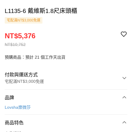
L1135-6 戴維斯1.8尺床頭櫃
宅配滿NT$3,000免運
NT$5,376
NT$10,752
預購商品：預計 21 個工作天出貨
付款與運送方式
宅配滿NT$3,000免運
付款方式
品牌
信用卡一次付款
Lovsha樂微莎
信用卡分期付款
3 期 0 利率 每期
NT$1,792
21家銀行
商品特色
6 期 0 利率 每期
NT$896
21家銀行
合作金庫商業銀行
第一商業銀行