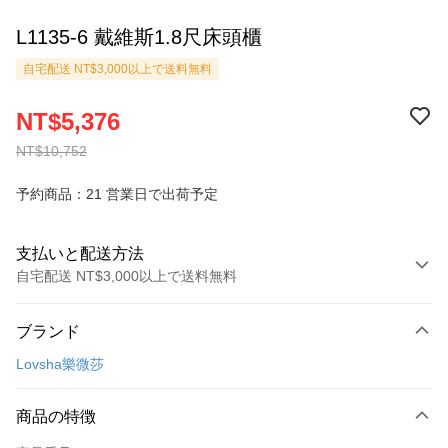
L1135-6 戴維斯1.8尺床頭櫃
自宅配送 NT$3,000以上で送料無料
NT$5,376
NT$10,752
予約商品：21 営業日で出荷予定
支払いと配送方法
自宅配送 NT$3,000以上で送料無料
お支払い方法
ブランド
クレジットカード1回払い
Lovsha樂微莎
クレジットカード分割払い
3回払い、金利0、毎回
NT$1,792
21行の銀行
商品の特徴
6回払い、金利0、毎回
NT$896
21行の銀行
合作金庫商業銀行
第一商業銀行