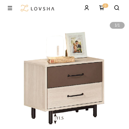
0
1
/
1