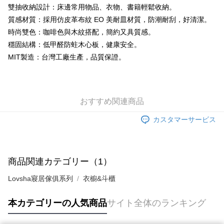
雙抽收納設計：床邊常用物品、衣物、書籍輕鬆收納。
質感材質：採用仿皮革布紋 EO 美耐皿材質，防潮耐刮，好清潔。
時尚雙色：咖啡色與木紋搭配，簡約又具質感。
穩固結構：低甲醛防蛀木心板，健康安全。
MIT製造：台灣工廠生產，品質保證。
おすすめ関連商品
カスタマーサービス
商品関連カテゴリー（1）
Lovsha寢居傢俱系列
衣櫥&斗櫃
本カテゴリーの人気商品
サイト全体のランキング