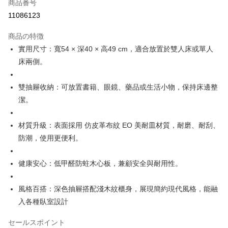
商品番号
華南商業銀行
彰化商業銀行
12回払い、金利0、毎回
NT$448
21行の銀行
合作金庫商業銀行
第一商業銀行
11086123
上海商業儲蓄銀行
台北富邦商業銀行
華南商業銀行
彰化商業銀行
合作金庫商業銀行
第一商業銀行
LINE Pay
国泰世華商業銀行
兆豐國際商業銀行
上海商業儲蓄銀行
台北富邦商業銀行
商品の特徴
華南商業銀行
彰化商業銀行
台湾中小企業銀行
台中商業銀行
国泰世華商業銀行
兆豐國際商業銀行
Apple Pay
上海商業儲蓄銀行
台北富邦商業銀行
實用尺寸：寬54 × 深40 × 高49 cm，適合放置於雙人床或單人
HSBC(台湾)商業銀行
華泰商業銀行
台湾中小企業銀行
台中商業銀行
国泰世華商業銀行
兆豐國際商業銀行
床兩側。
聯邦商業銀行
遠東国際商業銀行
HSBC(台湾)商業銀行
華泰商業銀行
Easy Wallet
台湾中小企業銀行
台中商業銀行
元大商業銀行
永豐商業銀行
聯邦商業銀行
遠東国際商業銀行
HSBC(台湾)商業銀行
華泰商業銀行
玉山商業銀行
星展(台湾)商業銀行
Plus Pay
雙抽屜收納：可放置書籍、眼鏡、藥品或生活小物，保持床邊整
元大商業銀行
永豐商業銀行
聯邦商業銀行
遠東国際商業銀行
台新國際商業銀行
中国信託商業銀行
玉山商業銀行
星展(台湾)商業銀行
潔。
元大商業銀行
永豐商業銀行
台湾楽天クレジットカード会社
ATM払い
台新國際商業銀行
中国信託商業銀行
玉山商業銀行
星展(台湾)商業銀行
台湾楽天クレジットカード会社
台新國際商業銀行
中国信託商業銀行
材質升級：表面採用 仿皮革布紋 EO 美耐皿材質，耐磨、耐刮、
配送方法
台湾楽天クレジットカード会社
防潮，使用更便利。
宅配
配送毎にNT$120、NT$3,000以上で送料無料
健康安心：低甲醛防蛀木心板，兼顧安全與耐用性。
風格百搭：深色抽屜搭配淺木紋櫃身，展現簡約現代風格，能融
入各種臥室設計
セールスポイント