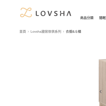
商品分類
隨眠
首頁
Lovsha寢居傢俱系列
衣櫥&斗櫃