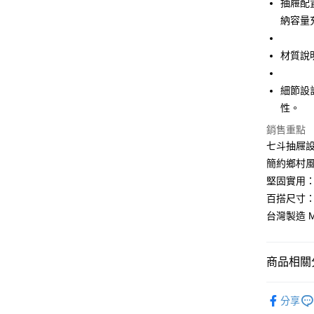
抽屜配
玉山商
全盈+PAY
元大商
聯邦商
台新國
納容量
玉山商
元大商
台灣樂
ATM付款
台新國
玉山商
台灣樂
材質說
台新國
台灣樂
運送方式
細節設
宅配
性。
每筆NT$1
銷售重點
七斗抽屜
簡約鄉村
堅固實用
百搭尺寸：
台灣製造 
商品相關分
Lovsha
分享