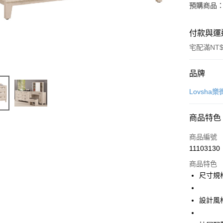
預購商品：
付款與運
宅配滿NT$
付款方式
品牌
信用卡一
Lovsha
信用卡分
商品特色
3 期 
商品編號
6 期 
合作金
11103130
華南商
12 期
合作金
上海商
商品特色
華南商
合作金
LINE Pay
國泰世
尺寸規格：
上海商
華南商
臺灣中
國泰世
Apple Pay
上海商
匯豐（
臺灣中
設計風
國泰世
聯邦商
匯豐（
悠遊付
臺灣中
元大商
聯邦商
匯豐（