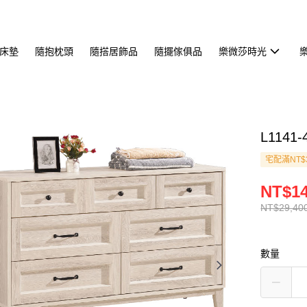
床墊
隨抱枕頭
隨搭居飾品
隨擺傢俱品
樂微莎時光
L114
宅配滿NT$
NT$14
NT$29,40
數量