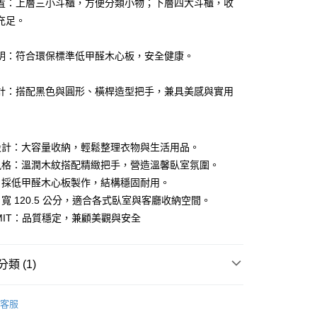
置：上層三小斗櫃，方便分類小物；下層四大斗櫃，收
業銀行
星展（台灣）商業銀行
業銀行
永豐商業銀行
業銀行
遠東國際商業銀行
際商業銀行
中國信託商業銀行
充足。
業銀行
星展（台灣）商業銀行
業銀行
永豐商業銀行
天信用卡公司
際商業銀行
中國信託商業銀行
業銀行
星展（台灣）商業銀行
天信用卡公司
明：符合環保標準低甲醛木心板，安全健康。
際商業銀行
中國信託商業銀行
天信用卡公司
計：搭配黑色與圓形、橫桿造型把手，兼具美感與實用
20，滿NT$3,000(含以上)免運費
設計：大容量收納，輕鬆整理衣物與生活用品。
風格：溫潤木紋搭配精緻把手，營造溫馨臥室氛圍。
：採低甲醛木心板製作，結構穩固耐用。
寬 120.5 公分，適合各式臥室與客廳收納空間。
MIT：品質穩定，兼顧美觀與安全
類 (1)
寢居傢俱系列
衣櫥&斗櫃
客服