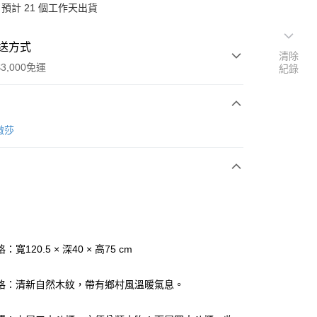
預計 21 個工作天出貨
送方式
清除
3,000免運
紀錄
次付款
樂微莎
期付款
0 利率 每期
NT$4,900
21家銀行
0 利率 每期
NT$2,450
21家銀行
庫商業銀行
第一商業銀行
業銀行
彰化商業銀行
 0 利率 每期
NT$1,225
21家銀行
庫商業銀行
第一商業銀行
業儲蓄銀行
台北富邦商業銀行
業銀行
彰化商業銀行
庫商業銀行
第一商業銀行
華商業銀行
兆豐國際商業銀行
寬120.5 × 深40 × 高75 cm
業儲蓄銀行
台北富邦商業銀行
業銀行
彰化商業銀行
小企業銀行
台中商業銀行
華商業銀行
兆豐國際商業銀行
業儲蓄銀行
台北富邦商業銀行
台灣）商業銀行
華泰商業銀行
小企業銀行
台中商業銀行
格：清新自然木紋，帶有鄉村風溫暖氣息。
華商業銀行
兆豐國際商業銀行
業銀行
遠東國際商業銀行
台灣）商業銀行
華泰商業銀行
小企業銀行
台中商業銀行
業銀行
永豐商業銀行
業銀行
遠東國際商業銀行
台灣）商業銀行
華泰商業銀行