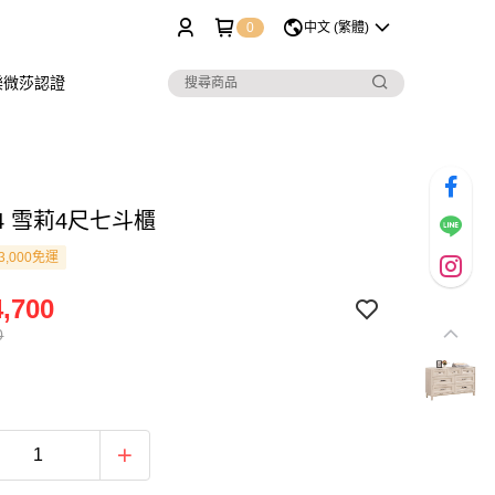
0
中文 (繁體)
樂微莎認證
1-4 雪莉4尺七斗櫃
3,000免運
,700
0