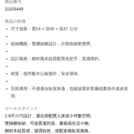
商品番号
華南商業銀行
彰化商業銀行
12回払い、金利0、毎回
NT$486
21行の銀行
合作金庫商業銀行
第一商業銀行
11103449
上海商業儲蓄銀行
台北富邦商業銀行
華南商業銀行
彰化商業銀行
合作金庫商業銀行
第一商業銀行
LINE Pay
国泰世華商業銀行
兆豐國際商業銀行
上海商業儲蓄銀行
台北富邦商業銀行
商品の特徴
華南商業銀行
彰化商業銀行
台湾中小企業銀行
台中商業銀行
国泰世華商業銀行
兆豐國際商業銀行
Apple Pay
上海商業儲蓄銀行
台北富邦商業銀行
尺寸規格：寬54 × 深40 × 高47 公分
HSBC(台湾)商業銀行
華泰商業銀行
台湾中小企業銀行
台中商業銀行
国泰世華商業銀行
兆豐國際商業銀行
聯邦商業銀行
遠東国際商業銀行
HSBC(台湾)商業銀行
華泰商業銀行
Easy Wallet
台湾中小企業銀行
台中商業銀行
元大商業銀行
永豐商業銀行
收納機能：雙層抽屜設計，分類收納更整齊。
聯邦商業銀行
遠東国際商業銀行
HSBC(台湾)商業銀行
華泰商業銀行
玉山商業銀行
星展(台湾)商業銀行
Plus Pay
元大商業銀行
永豐商業銀行
聯邦商業銀行
遠東国際商業銀行
台新國際商業銀行
中国信託商業銀行
玉山商業銀行
星展(台湾)商業銀行
設計風格：鄉村風木紋搭配黑色把手，質感簡約。
元大商業銀行
永豐商業銀行
台湾楽天クレジットカード会社
ATM払い
台新國際商業銀行
中国信託商業銀行
玉山商業銀行
星展(台湾)商業銀行
台湾楽天クレジットカード会社
台新國際商業銀行
中国信託商業銀行
材質：低甲醛木心板製作，安全環保。
配送方法
台湾楽天クレジットカード会社
宅配
百搭應用：不僅適合臥室床邊，也能放置於客廳或書房作邊桌使
配送毎にNT$120、NT$3,000以上で送料無料
用。
セールスポイント
1.8尺小巧設計，適合搭配雙人床或小坪數空間。
雙抽屜收納，可放置遙控器、書籍或生活小物。
鄉村木紋質感，溫潤自然，搭配多種臥室風格。