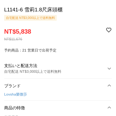
L1141-6 雪莉1.8尺床頭櫃
自宅配送 NT$3,000以上で送料無料
NT$5,838
NT$11,676
予約商品：21 営業日で出荷予定
支払いと配送方法
自宅配送 NT$3,000以上で送料無料
お支払い方法
ブランド
クレジットカード1回払い
Lovsha樂微莎
クレジットカード分割払い
3回払い、金利0、毎回
NT$1,946
21行の銀行
商品の特徴
6回払い、金利0、毎回
NT$973
21行の銀行
合作金庫商業銀行
第一商業銀行