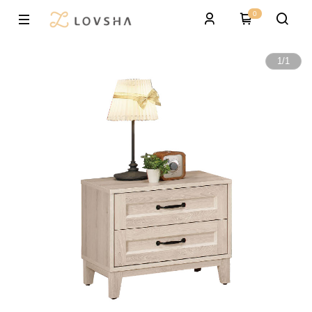
0
1
/
1