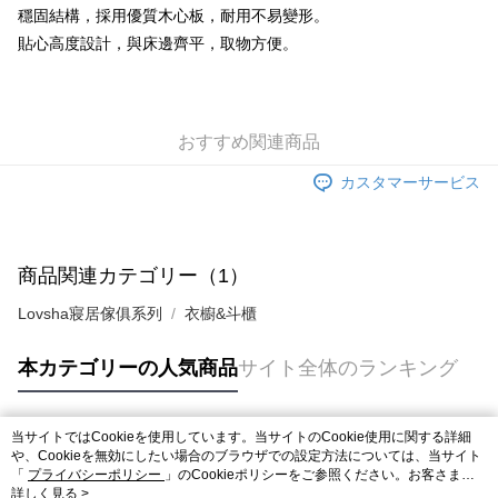
穩固結構，採用優質木心板，耐用不易變形。
貼心高度設計，與床邊齊平，取物方便。
おすすめ関連商品
カスタマーサービス
商品関連カテゴリー（1）
Lovsha寢居傢俱系列
衣櫥&斗櫃
本カテゴリーの人気商品
サイト全体のランキング
当サイトではCookieを使用しています。当サイトのCookie使用に関する詳細
人気タグ
や、Cookieを無効にしたい場合のブラウザでの設定方法については、当サイト
「
プライバシーポリシー
」のCookieポリシーをご参照ください。お客さま
が、当サイトを引き続き使用される場合、当社がサイト利用規約のCookieポリ
詳しく見る >