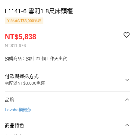
L1141-6 雪莉1.8尺床頭櫃
宅配滿NT$3,000免運
NT$5,838
NT$11,676
預購商品：預計 21 個工作天出貨
付款與運送方式
宅配滿NT$3,000免運
付款方式
品牌
信用卡一次付款
Lovsha樂微莎
信用卡分期付款
3 期 0 利率 每期
NT$1,946
21家銀行
商品特色
6 期 0 利率 每期
NT$973
21家銀行
合作金庫商業銀行
第一商業銀行