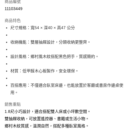
商品編號
華南商業銀行
彰化商業銀行
12 期 0 利率 每期
NT$486
21家銀行
合作金庫商業銀行
第一商業銀行
11103449
上海商業儲蓄銀行
台北富邦商業銀行
華南商業銀行
彰化商業銀行
合作金庫商業銀行
第一商業銀行
LINE Pay
國泰世華商業銀行
兆豐國際商業銀行
上海商業儲蓄銀行
台北富邦商業銀行
商品特色
華南商業銀行
彰化商業銀行
臺灣中小企業銀行
台中商業銀行
國泰世華商業銀行
兆豐國際商業銀行
尺寸規格：寬54 × 深40 × 高47 公分
Apple Pay
上海商業儲蓄銀行
台北富邦商業銀行
匯豐（台灣）商業銀行
華泰商業銀行
臺灣中小企業銀行
台中商業銀行
國泰世華商業銀行
兆豐國際商業銀行
聯邦商業銀行
遠東國際商業銀行
匯豐（台灣）商業銀行
華泰商業銀行
悠遊付
臺灣中小企業銀行
台中商業銀行
元大商業銀行
永豐商業銀行
收納機能：雙層抽屜設計，分類收納更整齊。
聯邦商業銀行
遠東國際商業銀行
匯豐（台灣）商業銀行
華泰商業銀行
玉山商業銀行
星展（台灣）商業銀行
全盈+PAY
元大商業銀行
永豐商業銀行
聯邦商業銀行
遠東國際商業銀行
台新國際商業銀行
中國信託商業銀行
玉山商業銀行
星展（台灣）商業銀行
設計風格：鄉村風木紋搭配黑色把手，質感簡約。
元大商業銀行
永豐商業銀行
台灣樂天信用卡公司
ATM付款
台新國際商業銀行
中國信託商業銀行
玉山商業銀行
星展（台灣）商業銀行
台灣樂天信用卡公司
台新國際商業銀行
中國信託商業銀行
材質：低甲醛木心板製作，安全環保。
運送方式
台灣樂天信用卡公司
宅配
百搭應用：不僅適合臥室床邊，也能放置於客廳或書房作邊桌使
每筆NT$120，滿NT$3,000(含以上)免運費
用。
銷售重點
1.8尺小巧設計，適合搭配雙人床或小坪數空間。
雙抽屜收納，可放置遙控器、書籍或生活小物。
鄉村木紋質感，溫潤自然，搭配多種臥室風格。