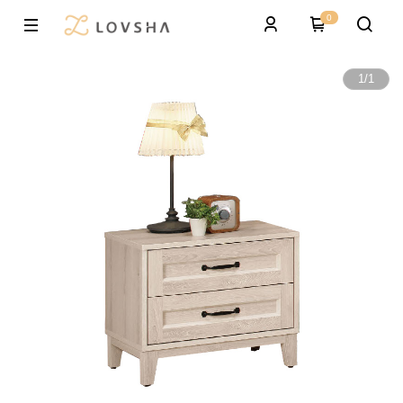
0
1
/
1