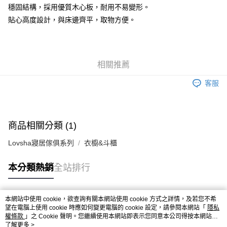
穩固結構，採用優質木心板，耐用不易變形。
貼心高度設計，與床邊齊平，取物方便。
相關推薦
客服
商品相關分類 (1)
Lovsha寢居傢俱系列
衣櫥&斗櫃
本分類熱銷
全站排行
本網站中使用 cookie，欲查詢有關本網站使用 cookie 方式之詳情，及若您不希
熱門標籤
望在電腦上使用 cookie 時應如何變更電腦的 cookie 設定，請參閱本網站「
隱私
權條款
」之 Cookie 聲明。您繼續使用本網站即表示您同意本公司得按本網站使
用條款之 Cookie 聲明使用 cookie。
了解更多 >