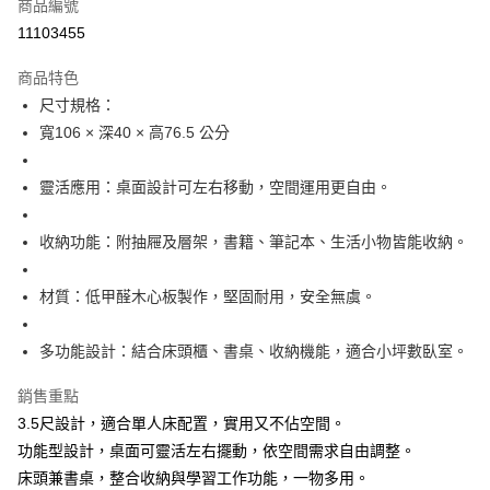
商品編號
華南商業銀行
彰化商業銀行
12 期 0 利率 每期
NT$933
21家銀行
合作金庫商業銀行
第一商業銀行
11103455
上海商業儲蓄銀行
台北富邦商業銀行
華南商業銀行
彰化商業銀行
合作金庫商業銀行
第一商業銀行
LINE Pay
國泰世華商業銀行
兆豐國際商業銀行
上海商業儲蓄銀行
台北富邦商業銀行
商品特色
華南商業銀行
彰化商業銀行
臺灣中小企業銀行
台中商業銀行
國泰世華商業銀行
兆豐國際商業銀行
尺寸規格：
Apple Pay
上海商業儲蓄銀行
台北富邦商業銀行
匯豐（台灣）商業銀行
華泰商業銀行
臺灣中小企業銀行
台中商業銀行
國泰世華商業銀行
兆豐國際商業銀行
寬106 × 深40 × 高76.5 公分
聯邦商業銀行
遠東國際商業銀行
匯豐（台灣）商業銀行
華泰商業銀行
悠遊付
臺灣中小企業銀行
台中商業銀行
元大商業銀行
永豐商業銀行
聯邦商業銀行
遠東國際商業銀行
匯豐（台灣）商業銀行
華泰商業銀行
玉山商業銀行
星展（台灣）商業銀行
全盈+PAY
靈活應用：桌面設計可左右移動，空間運用更自由。
元大商業銀行
永豐商業銀行
聯邦商業銀行
遠東國際商業銀行
台新國際商業銀行
中國信託商業銀行
玉山商業銀行
星展（台灣）商業銀行
元大商業銀行
永豐商業銀行
台灣樂天信用卡公司
ATM付款
台新國際商業銀行
中國信託商業銀行
收納功能：附抽屜及層架，書籍、筆記本、生活小物皆能收納。
玉山商業銀行
星展（台灣）商業銀行
台灣樂天信用卡公司
台新國際商業銀行
中國信託商業銀行
運送方式
台灣樂天信用卡公司
材質：低甲醛木心板製作，堅固耐用，安全無虞。
宅配
每筆NT$120，滿NT$3,000(含以上)免運費
多功能設計：結合床頭櫃、書桌、收納機能，適合小坪數臥室。
銷售重點
3.5尺設計，適合單人床配置，實用又不佔空間。
功能型設計，桌面可靈活左右擺動，依空間需求自由調整。
床頭兼書桌，整合收納與學習工作功能，一物多用。