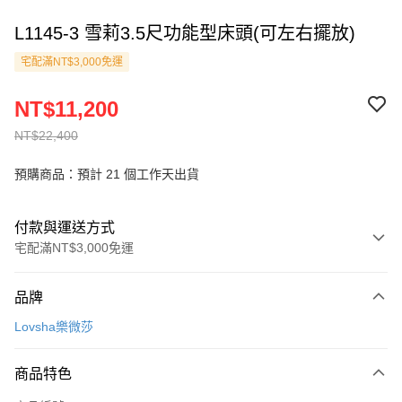
L1145-3 雪莉3.5尺功能型床頭(可左右擺放)
宅配滿NT$3,000免運
NT$11,200
NT$22,400
預購商品：預計 21 個工作天出貨
付款與運送方式
宅配滿NT$3,000免運
付款方式
品牌
信用卡一次付款
Lovsha樂微莎
信用卡分期付款
3 期 0 利率 每期
NT$3,733
21家銀行
商品特色
6 期 0 利率 每期
NT$1,866
21家銀行
合作金庫商業銀行
第一商業銀行