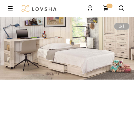
0
1
/
1