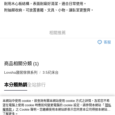
耐用木心板結構，表面耐磨好清潔，適合日常使用。
附抽屜收納，可放置書籍、文具、小物，讓臥室更整齊。
相關推薦
客服
商品相關分類 (1)
Lovsha寢居傢俱系列
3.5尺床台
本分類熱銷
全站排行
本網站中使用 cookie，欲查詢有關本網站使用 cookie 方式之詳情，及若您不希
熱門標籤
望在電腦上使用 cookie 時應如何變更電腦的 cookie 設定，請參閱本網站「
隱私
權條款
」之 Cookie 聲明。您繼續使用本網站即表示您同意本公司得按本網站使
用條款之 Cookie 聲明使用 cookie。
了解更多 >