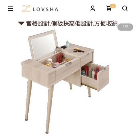
0
1
/
2