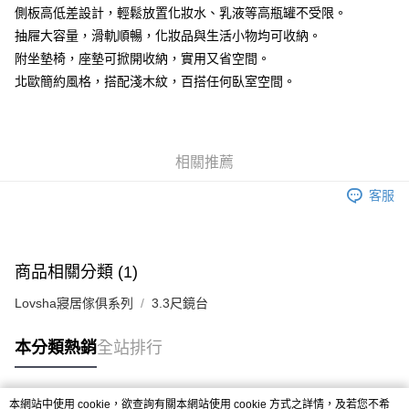
側板高低差設計，輕鬆放置化妝水、乳液等高瓶罐不受限。
抽屜大容量，滑軌順暢，化妝品與生活小物均可收納。
附坐墊椅，座墊可掀開收納，實用又省空間。
北歐簡約風格，搭配淺木紋，百搭任何臥室空間。
相關推薦
客服
商品相關分類 (1)
Lovsha寢居傢俱系列
3.3尺鏡台
本分類熱銷
全站排行
本網站中使用 cookie，欲查詢有關本網站使用 cookie 方式之詳情，及若您不希