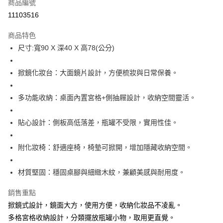
商品編號
華南商業銀行
彰化商業銀行
12 期 0 利率 每期
NT$1,283
21家銀行
合作金庫商業銀行
第一商業銀行
11103516
上海商業儲蓄銀行
台北富邦商業銀行
華南商業銀行
彰化商業銀行
合作金庫商業銀行
第一商業銀行
LINE Pay
國泰世華商業銀行
兆豐國際商業銀行
上海商業儲蓄銀行
台北富邦商業銀行
商品特色
華南商業銀行
彰化商業銀行
臺灣中小企業銀行
台中商業銀行
國泰世華商業銀行
兆豐國際商業銀行
尺寸:寬90 X 深40 X 高78(公分)
Apple Pay
上海商業儲蓄銀行
台北富邦商業銀行
匯豐（台灣）商業銀行
華泰商業銀行
臺灣中小企業銀行
台中商業銀行
國泰世華商業銀行
兆豐國際商業銀行
聯邦商業銀行
遠東國際商業銀行
匯豐（台灣）商業銀行
華泰商業銀行
悠遊付
臺灣中小企業銀行
台中商業銀行
元大商業銀行
永豐商業銀行
掀鏡化妝台：大面鏡片設計，方便梳妝與日常保養。
聯邦商業銀行
遠東國際商業銀行
匯豐（台灣）商業銀行
華泰商業銀行
玉山商業銀行
星展（台灣）商業銀行
全盈+PAY
元大商業銀行
永豐商業銀行
聯邦商業銀行
遠東國際商業銀行
台新國際商業銀行
中國信託商業銀行
玉山商業銀行
星展（台灣）商業銀行
多功能收納：桌面內置宮格+側抽屜設計，收納空間靈活。
元大商業銀行
永豐商業銀行
台灣樂天信用卡公司
ATM付款
台新國際商業銀行
中國信託商業銀行
玉山商業銀行
星展（台灣）商業銀行
台灣樂天信用卡公司
台新國際商業銀行
中國信託商業銀行
貼心設計：側板高低落差，瓶罐不受限，實用性佳。
運送方式
台灣樂天信用卡公司
宅配
附化妝椅：舒適座椅，椅墊可掀開，增加隱藏收納空間。
每筆NT$120，滿NT$3,000(含以上)免運費
材質堅固：穩固桌腳與細緻木紋，兼顧美感與耐用度。
銷售重點
掀鏡式設計，鏡面大方，使用方便，收納化妝品不凌亂。
多格宮格收納設計，分類擺放瓶罐小物，取用更直覺。