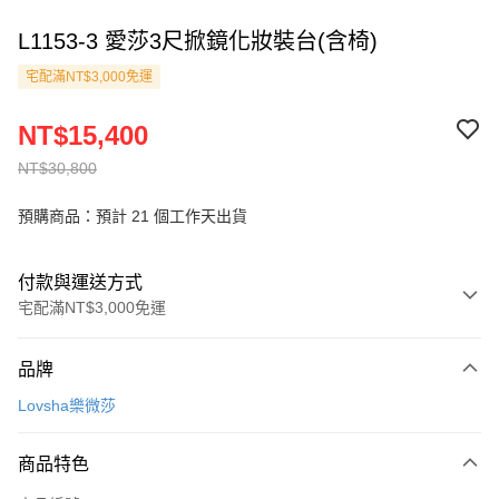
L1153-3 愛莎3尺掀鏡化妝裝台(含椅)
宅配滿NT$3,000免運
NT$15,400
NT$30,800
預購商品：預計 21 個工作天出貨
付款與運送方式
宅配滿NT$3,000免運
付款方式
品牌
信用卡一次付款
Lovsha樂微莎
信用卡分期付款
3 期 0 利率 每期
NT$5,133
21家銀行
商品特色
6 期 0 利率 每期
NT$2,566
21家銀行
合作金庫商業銀行
第一商業銀行