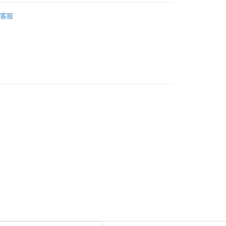
寢居傢俱系列
衣櫥&斗櫃
客服