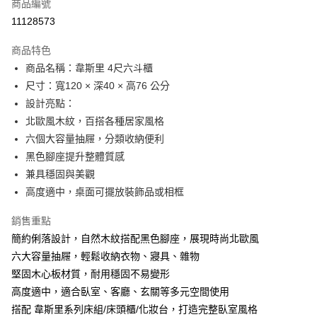
商品編號
華南商業銀行
彰化商業銀行
12 期 0 利率 每期
NT$1,146
21家銀行
合作金庫商業銀行
第一商業銀行
11128573
上海商業儲蓄銀行
台北富邦商業銀行
華南商業銀行
彰化商業銀行
合作金庫商業銀行
第一商業銀行
LINE Pay
國泰世華商業銀行
兆豐國際商業銀行
上海商業儲蓄銀行
台北富邦商業銀行
商品特色
華南商業銀行
彰化商業銀行
臺灣中小企業銀行
台中商業銀行
國泰世華商業銀行
兆豐國際商業銀行
商品名稱：韋斯里 4尺六斗櫃
Apple Pay
上海商業儲蓄銀行
台北富邦商業銀行
匯豐（台灣）商業銀行
華泰商業銀行
臺灣中小企業銀行
台中商業銀行
國泰世華商業銀行
兆豐國際商業銀行
尺寸：寬120 × 深40 × 高76 公分
聯邦商業銀行
遠東國際商業銀行
匯豐（台灣）商業銀行
華泰商業銀行
悠遊付
臺灣中小企業銀行
台中商業銀行
元大商業銀行
永豐商業銀行
設計亮點：
聯邦商業銀行
遠東國際商業銀行
匯豐（台灣）商業銀行
華泰商業銀行
玉山商業銀行
星展（台灣）商業銀行
全盈+PAY
北歐風木紋，百搭各種居家風格
元大商業銀行
永豐商業銀行
聯邦商業銀行
遠東國際商業銀行
台新國際商業銀行
中國信託商業銀行
玉山商業銀行
星展（台灣）商業銀行
六個大容量抽屜，分類收納便利
元大商業銀行
永豐商業銀行
台灣樂天信用卡公司
ATM付款
台新國際商業銀行
中國信託商業銀行
黑色腳座提升整體質感
玉山商業銀行
星展（台灣）商業銀行
台灣樂天信用卡公司
台新國際商業銀行
中國信託商業銀行
兼具穩固與美觀
運送方式
台灣樂天信用卡公司
高度適中，桌面可擺放裝飾品或相框
宅配
銷售重點
每筆NT$120，滿NT$3,000(含以上)免運費
簡約俐落設計，自然木紋搭配黑色腳座，展現時尚北歐風
六大容量抽屜，輕鬆收納衣物、寢具、雜物
堅固木心板材質，耐用穩固不易變形
高度適中，適合臥室、客廳、玄關等多元空間使用
搭配 韋斯里系列床組/床頭櫃/化妝台，打造完整臥室風格