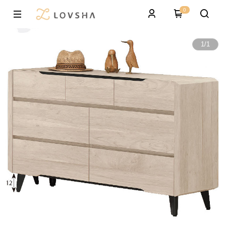
0
1
/
1