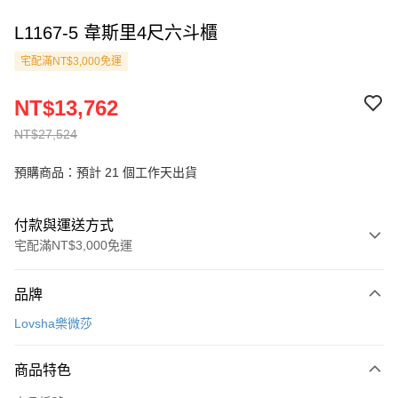
L1167-5 韋斯里4尺六斗櫃
宅配滿NT$3,000免運
NT$13,762
NT$27,524
預購商品：預計 21 個工作天出貨
付款與運送方式
宅配滿NT$3,000免運
付款方式
品牌
信用卡一次付款
Lovsha樂微莎
信用卡分期付款
3 期 0 利率 每期
NT$4,587
21家銀行
商品特色
6 期 0 利率 每期
NT$2,293
21家銀行
合作金庫商業銀行
第一商業銀行