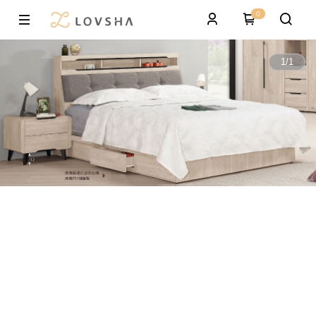
0
1
/
1