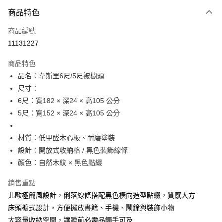
3 期 0 利率 每期
NT$4,354
21家銀行
商品特色
6 期 0 利率 每期
NT$2,177
21家銀行
合作金庫商業銀行
第一商業銀行
商品編號
華南商業銀行
彰化商業銀行
12 期 0 利率 每期
NT$1,088
21家銀行
合作金庫商業銀行
第一商業銀行
11131227
上海商業儲蓄銀行
台北富邦商業銀行
華南商業銀行
彰化商業銀行
合作金庫商業銀行
第一商業銀行
LINE Pay
國泰世華商業銀行
兆豐國際商業銀行
上海商業儲蓄銀行
台北富邦商業銀行
商品特色
華南商業銀行
彰化商業銀行
臺灣中小企業銀行
台中商業銀行
國泰世華商業銀行
兆豐國際商業銀行
品名：韋斯里6尺/5尺被櫥頭
Apple Pay
上海商業儲蓄銀行
台北富邦商業銀行
匯豐（台灣）商業銀行
華泰商業銀行
臺灣中小企業銀行
台中商業銀行
國泰世華商業銀行
兆豐國際商業銀行
尺寸：
聯邦商業銀行
遠東國際商業銀行
匯豐（台灣）商業銀行
華泰商業銀行
悠遊付
臺灣中小企業銀行
台中商業銀行
元大商業銀行
永豐商業銀行
6尺：寬182 × 深24 × 高105 公分
聯邦商業銀行
遠東國際商業銀行
匯豐（台灣）商業銀行
華泰商業銀行
玉山商業銀行
星展（台灣）商業銀行
全盈+PAY
5尺：寬152 × 深24 × 高105 公分
元大商業銀行
永豐商業銀行
聯邦商業銀行
遠東國際商業銀行
台新國際商業銀行
中國信託商業銀行
玉山商業銀行
星展（台灣）商業銀行
元大商業銀行
永豐商業銀行
台灣樂天信用卡公司
ATM付款
台新國際商業銀行
中國信託商業銀行
材質：低甲醛木心板、耐磨塗裝
玉山商業銀行
星展（台灣）商業銀行
台灣樂天信用卡公司
台新國際商業銀行
中國信託商業銀行
設計：開放式收納格 / 黑色裝飾線條
運送方式
台灣樂天信用卡公司
顏色：自然木紋 × 黑色點綴
宅配
銷售重點
每筆NT$120，滿NT$3,000(含以上)免運費
北歐極簡風設計，俐落線條搭配黑色橫向造型點綴，質感大方
床頭櫥式設計，方便擺放書籍、手機、鬧鐘與裝飾小物
大容量收納空間，讓睡前必需品觸手可及