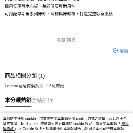
採用低甲醛木心板，兼顧健康與耐用性
可搭配韋斯里系列床架、斗櫃與床頭櫃，打造完整臥室風格
相關推薦
客服
商品相關分類 (1)
Lovsha寢居傢俱系列
6尺床頭
本分類熱銷
全站排行
本網站中使用 cookie，欲查詢有關本網站使用 cookie 方式之詳情，及若您不希
熱門標籤
望在電腦上使用 cookie 時應如何變更電腦的 cookie 設定，請參閱本網站「
隱私
權條款
」之 Cookie 聲明。您繼續使用本網站即表示您同意本公司得按本網站使