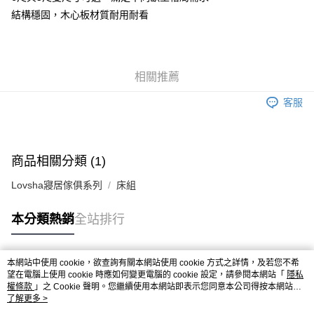
結構穩固，木心板材質耐用耐看
相關推薦
客服
商品相關分類 (1)
Lovsha寢居傢俱系列
床組
本分類熱銷
全站排行
本網站中使用 cookie，欲查詢有關本網站使用 cookie 方式之詳情，及若您不希
熱門標籤
望在電腦上使用 cookie 時應如何變更電腦的 cookie 設定，請參閱本網站「
隱私
權條款
」之 Cookie 聲明。您繼續使用本網站即表示您同意本公司得按本網站使
用條款之 Cookie 聲明使用 cookie。
了解更多 >