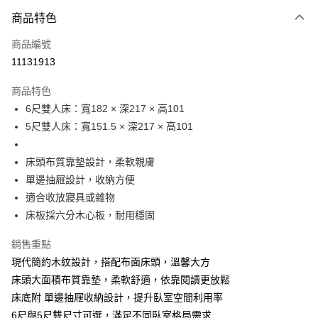
3 期 0 利率 每期
NT$8,960
21家銀行
商品特色
6 期 0 利率 每期
NT$4,480
21家銀行
合作金庫商業銀行
第一商業銀行
商品編號
華南商業銀行
彰化商業銀行
12 期 0 利率 每期
NT$2,240
21家銀行
合作金庫商業銀行
第一商業銀行
11131913
上海商業儲蓄銀行
台北富邦商業銀行
華南商業銀行
彰化商業銀行
合作金庫商業銀行
第一商業銀行
LINE Pay
國泰世華商業銀行
兆豐國際商業銀行
上海商業儲蓄銀行
台北富邦商業銀行
商品特色
華南商業銀行
彰化商業銀行
臺灣中小企業銀行
台中商業銀行
國泰世華商業銀行
兆豐國際商業銀行
6尺雙人床：寬182 × 深217 × 高101
Apple Pay
上海商業儲蓄銀行
台北富邦商業銀行
匯豐（台灣）商業銀行
華泰商業銀行
臺灣中小企業銀行
台中商業銀行
國泰世華商業銀行
兆豐國際商業銀行
5尺雙人床：寬151.5 × 深217 × 高101
聯邦商業銀行
遠東國際商業銀行
匯豐（台灣）商業銀行
華泰商業銀行
悠遊付
臺灣中小企業銀行
台中商業銀行
元大商業銀行
永豐商業銀行
聯邦商業銀行
遠東國際商業銀行
匯豐（台灣）商業銀行
華泰商業銀行
玉山商業銀行
星展（台灣）商業銀行
全盈+PAY
床頭布質靠墊設計，柔軟親膚
元大商業銀行
永豐商業銀行
聯邦商業銀行
遠東國際商業銀行
台新國際商業銀行
中國信託商業銀行
玉山商業銀行
星展（台灣）商業銀行
單邊抽屜設計，收納方便
元大商業銀行
永豐商業銀行
台灣樂天信用卡公司
ATM付款
台新國際商業銀行
中國信託商業銀行
適合收放寢具或雜物
玉山商業銀行
星展（台灣）商業銀行
台灣樂天信用卡公司
台新國際商業銀行
中國信託商業銀行
床板採六分木心板，耐用穩固
運送方式
台灣樂天信用卡公司
銷售重點
宅配
現代簡約木紋設計，搭配布面床頭，溫馨大方
每筆NT$120，滿NT$3,000(含以上)免運費
床頭大面積布質靠墊，柔軟舒適，依靠閱讀更放鬆
床底附 單邊抽屜收納設計，提升臥室空間利用率
6尺與5尺雙尺寸可選，滿足不同臥室格局需求