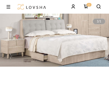
0
1
/
1