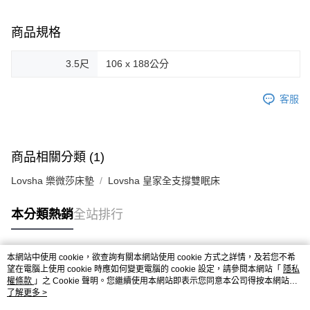
商品規格
3.5尺
106 x 188公分
客服
商品相關分類 (1)
Lovsha 樂微莎床墊
Lovsha 皇家全支撐雙眠床
本分類熱銷
全站排行
本網站中使用 cookie，欲查詢有關本網站使用 cookie 方式之詳情，及若您不希
熱門標籤
望在電腦上使用 cookie 時應如何變更電腦的 cookie 設定，請參閱本網站「
隱私
權條款
」之 Cookie 聲明。您繼續使用本網站即表示您同意本公司得按本網站使
用條款之 Cookie 聲明使用 cookie。
了解更多 >